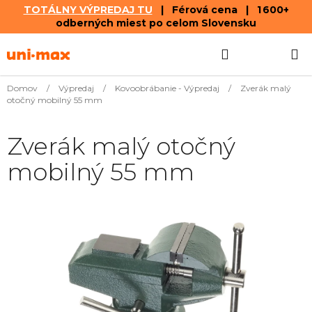
TOTÁLNY VÝPREDAJ TU
| Férová cena | 1 600+
odberných miest po celom Slovensku
Prejsť
Hľadať
NÁKUP
na
obsah
KOŠÍK
Domov
/
Výpredaj
/
Kovoobrábanie - Výpredaj
/
Zverák malý
otočný mobilný 55 mm
Zverák malý otočný
mobilný 55 mm