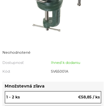
Priemerné
hodnotenie
Neohodnotené
produktu
Dostupnosť
Ihneď k dodaniu
je
0,0
Kód:
SV65001A
z
5
Množstevná zľava
hviezdičiek.
1 - 2 ks
€58,85
/ ks