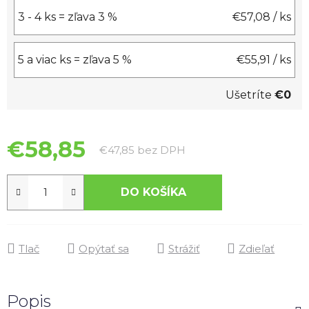
3 - 4 ks = zľava 3 %
€57,08
/ ks
5 a viac ks = zľava 5 %
€55,91
/ ks
Ušetríte
€0
€58,85
Jednotková cena:
€47,85 bez DPH
DO KOŠÍKA
Tlač
Opýtať sa
Strážiť
Zdieľať
Popis