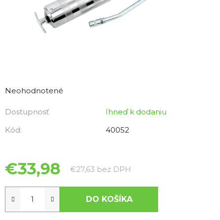
Priemerné
hodnotenie
Neohodnotené
produktu
Dostupnosť
Ihneď k dodaniu
je
0,0
Kód:
40052
z
5
hviezdičiek.
€33,98
Jednotková cena:
€27,63 bez DPH
DO KOŠÍKA