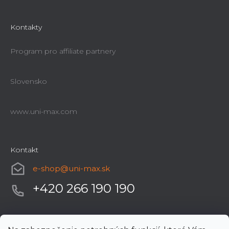
Kontakty
Program pro affiliate partnery
Slovensko
www.uni-max.com
Kontakt
e-shop
@
uni-max.sk
+420 266 190 190