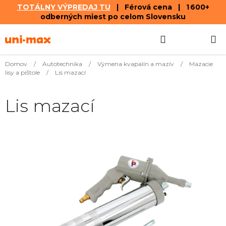
TOTÁLNY VÝPREDAJ TU
| Férová cena | 1 600+
odberných miest po celom Slovensku
Prejsť
Hľadať
NÁKUP
na
obsah
KOŠÍK
Domov
/
Autotechnika
/
Výmena kvapalín a mazív
/
Mazacie
lisy a pištole
/
Lis mazací
Lis mazací