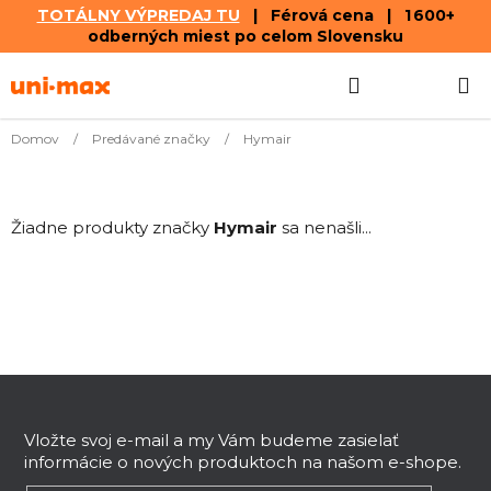
TOTÁLNY VÝPREDAJ TU
| Férová cena | 1 600+
odberných miest po celom Slovensku
Prejsť
Hľadať
NÁKUP
na
obsah
KOŠÍK
Domov
/
Predávané značky
/
Hymair
Žiadne produkty značky
Hymair
sa nenašli...
Z
á
p
Vložte svoj e-mail a my Vám budeme zasielať
informácie o nových produktoch na našom e-shope.
ä