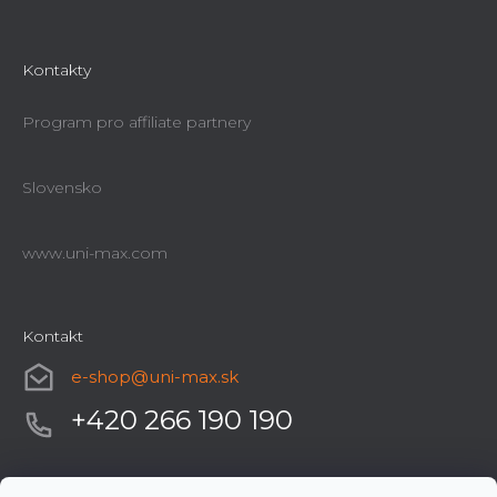
Kontakty
Program pro affiliate partnery
Slovensko
www.uni-max.com
Kontakt
e-shop
@
uni-max.sk
+420 266 190 190