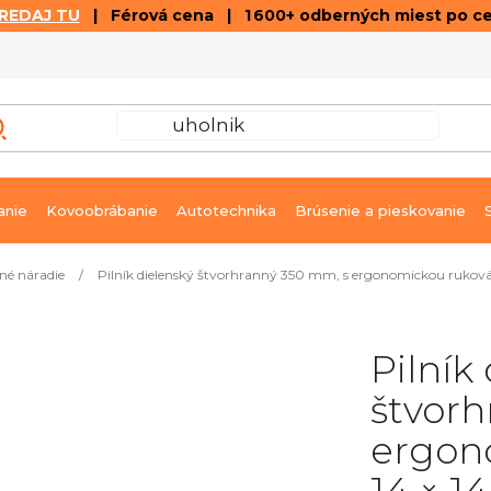
REDAJ TU
| Férová cena | 1 600+ odberných miest po c
VÝPREDAJ
GALÉRIA ČLÁNKOV A VIDEÍ
K
anie
Kovoobrábanie
Autotechnika
Brúsenie a pieskovanie
né náradie
/
Pilník dielenský štvorhranný 350 mm, s ergonomickou rukovä
Pilník
štvor
ergon
14 × 1