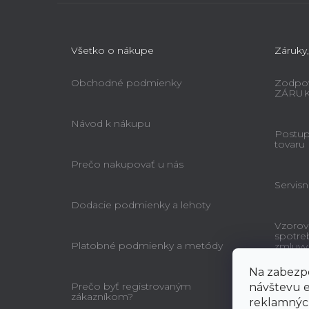
Všetko o nákupe
Záruky,
Obchodné podmienky
Zodpov
ZÁRU
Návod k nákupu
Postup 
tovaru
Prečo nakupovať u nás
Servisn
Dodacie podmienky a lehoty
Vzorov
spotre
Platobné podmienky a metódy
zmluvy
Na zabezpe
Prečo byť registrovaným
návštevu e
zákazníkom?
reklamných