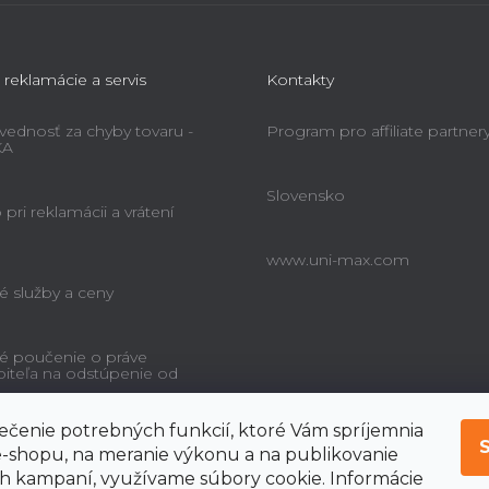
 reklamácie a servis
Kontakty
ednosť za chyby tovaru -
Program pro affiliate partner
KA
Slovensko
pri reklamácii a vrátení
www.uni-max.com
é služby a ceny
é poučenie o práve
biteľa na odstúpenie od
čenie potrebných funkcií, ktoré Vám spríjemnia
-shopu, na meranie výkonu a na publikovanie
 kampaní, využívame súbory cookie. Informácie