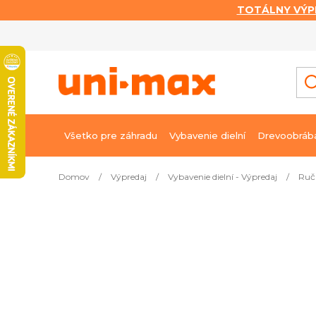
TOTÁLNY VÝP
Prejsť
na
obsah
Všetko pre záhradu
Vybavenie dielní
Drevoobráb
Domov
/
Výpredaj
/
Vybavenie dielní - Výpredaj
/
Ruč