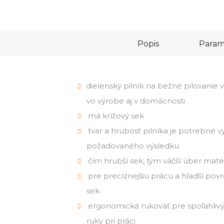
Popis
Param
dielenský pilník na bežné pilovanie
vo výrobe aj v domácnosti
má krížový sek
tvar a hrubosť pilníka je potrebné v
požadovaného výsledku
čím hrubší sek, tým väčší úber mater
pre precíznejšiu prácu a hladší povrc
sek
ergonomická rukoväť pre spoľahliv
ruky pri práci