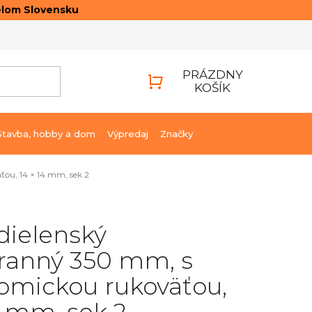
elom Slovensku
ONTAKTY
PRIHLÁSENIE
PRÁZDNY
KOŠÍK
NÁKUPNÝ
KOŠÍK
Stavba, hobby a dom
Výpredaj
Značky
ťou, 14 × 14 mm, sek 2
 dielenský
hranný 350 mm, s
omickou rukoväťou,
4 mm, sek 2