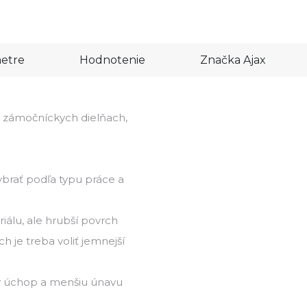
etre
Hodnotenie
Značka
Ajax
 v zámočníckych dielňach,
ybrať podľa typu práce a
iálu, ale hrubší povrch
h je treba voliť jemnejší
ý úchop a menšiu únavu