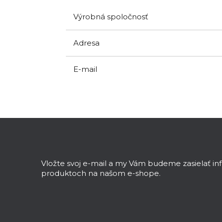
Výrobná spoločnosť
Adresa
E-mail
Z
á
p
ä
Vložte svoj e-mail a my Vám budeme zasielať i
t
produktoch na našom e-shope.
i
e