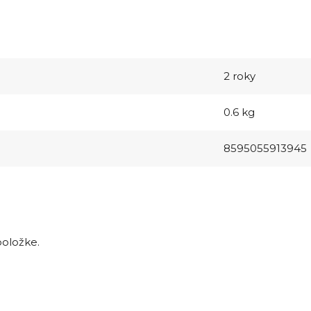
2 roky
0.6 kg
8595055913945
položke.