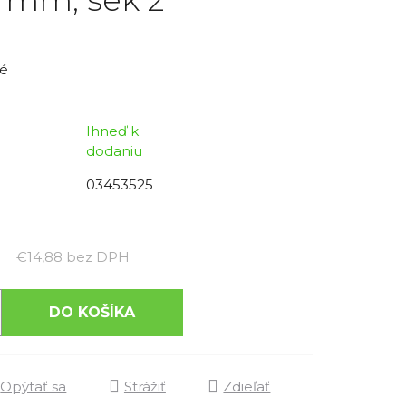
é
Ihneď k
dodaniu
03453525
Jednotková cena:
€14,88 bez DPH
DO KOŠÍKA
Opýtať sa
Strážiť
Zdieľať