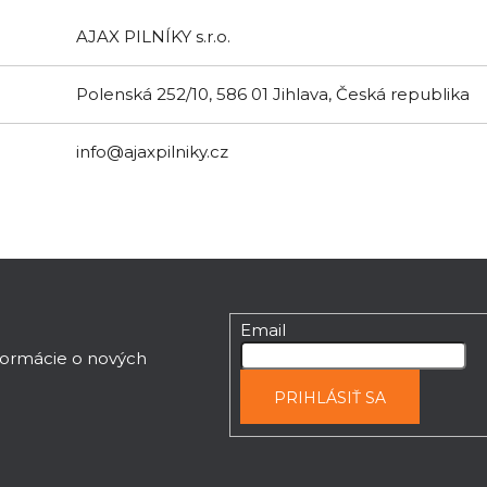
AJAX PILNÍKY s.r.o.
Polenská 252/10, 586 01 Jihlava, Česká republika
info@ajaxpilniky.cz
Email
nformácie o nových
PRIHLÁSIŤ SA