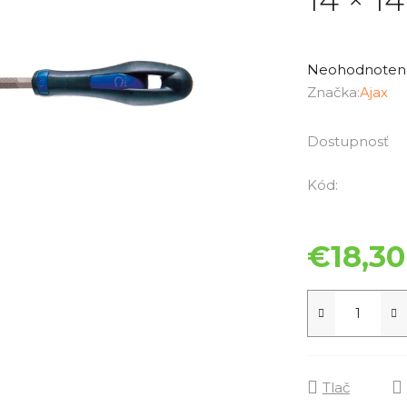
Priemerné
hodnotenie
Neohodnoten
produktu
Značka:
Ajax
je
0,0
Dostupnosť
z
5
Kód:
hviezdičiek.
€18,30
Tlač