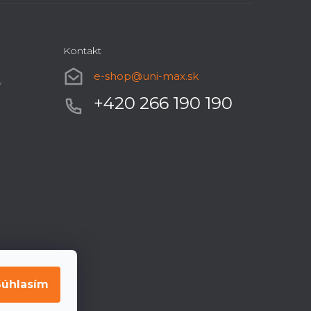
Kontakt
e-shop
@
uni-max.sk
y
+420 266 190 190
Súhlasím