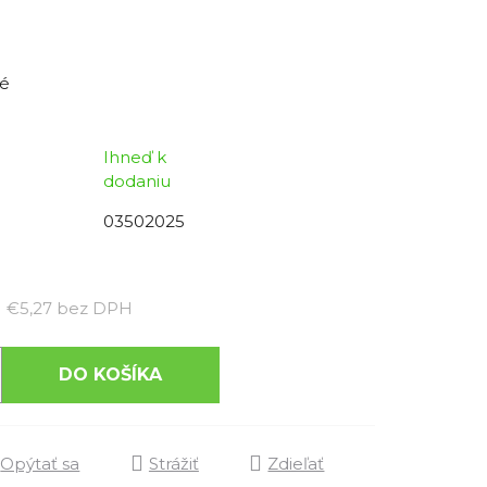
é
Ihneď k
dodaniu
03502025
Jednotková cena:
€5,27 bez DPH
DO KOŠÍKA
Opýtať sa
Strážiť
Zdieľať