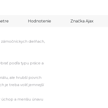
etre
Hodnotenie
Značka
Ajax
 v zámočníckych dielňach,
ybrať podľa typu práce a
iálu, ale hrubší povrch
h je treba voliť jemnejší
ý úchop a menšiu únavu