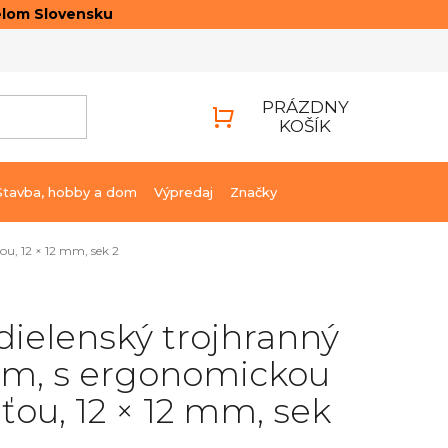
elom Slovensku
ONTAKTY
PRIHLÁSENIE
PRÁZDNY
KOŠÍK
NÁKUPNÝ
KOŠÍK
Stavba, hobby a dom
Výpredaj
Značky
u, 12 × 12 mm, sek 2
 dielenský trojhranný
m, s ergonomickou
ťou, 12 × 12 mm, sek