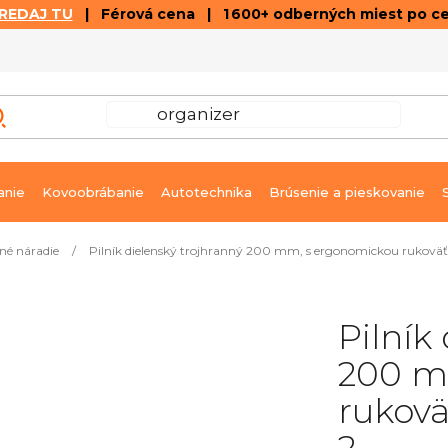
REDAJ TU
| Férová cena | 1 600+ odberných miest po c
VÝPREDAJ
GALÉRIA ČLÁNKOV A VIDEÍ
K
anie
Kovoobrábanie
Autotechnika
Brúsenie a pieskovanie
né náradie
/
Pilník dielenský trojhranný 200 mm, s ergonomickou rukoväťo
Pilník
200 m
rukovä
2