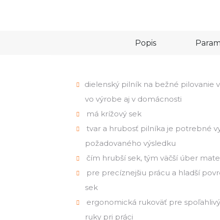
Popis
Param
dielenský pilník na bežné pilovanie
vo výrobe aj v domácnosti
má krížový sek
tvar a hrubosť pilníka je potrebné v
požadovaného výsledku
čím hrubší sek, tým väčší úber mater
pre precíznejšiu prácu a hladší povrc
sek
ergonomická rukoväť pre spoľahliv
ruky pri práci