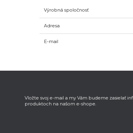
Výrobná spoločnosť
Adresa
E-mail
Z
á
p
ä
Vložte svoj e-mail a my Vám budeme zasielať i
t
produktoch na našom e-shope.
i
e