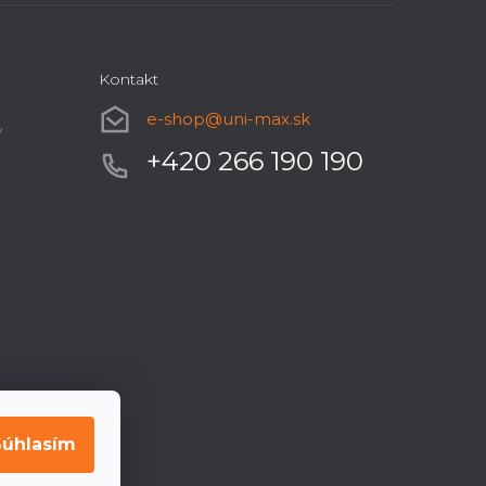
Kontakt
e-shop
@
uni-max.sk
y
+420 266 190 190
Súhlasím