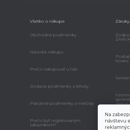
Všetko o nákupe
Záruky,
Obchodné podmienky
Zodpov
ZÁRU
Návod k nákupu
Postup 
tovaru
Prečo nakupovať u nás
Servisn
Dodacie podmienky a lehoty
Vzorov
spotre
Platobné podmienky a metódy
zmluvy
Na zabezpe
Prečo byť registrovaným
návštevu e
zákazníkom?
reklamných