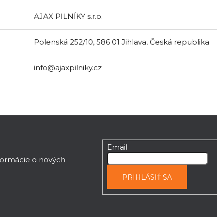
AJAX PILNÍKY s.r.o.
Polenská 252/10, 586 01 Jihlava, Česká republika
info@ajaxpilniky.cz
Email
nformácie o nových
PRIHLÁSIŤ SA