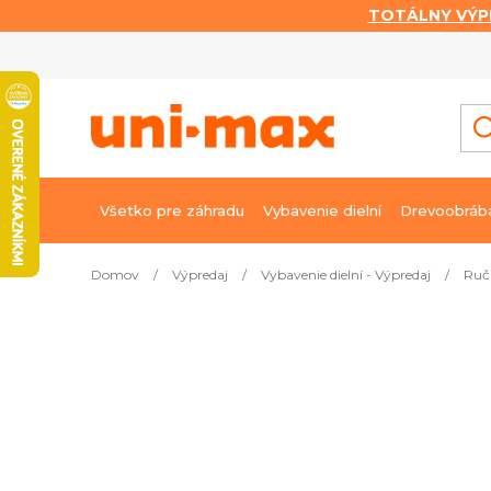
TOTÁLNY VÝP
Prejsť
na
obsah
Všetko pre záhradu
Vybavenie dielní
Drevoobráb
Domov
/
Výpredaj
/
Vybavenie dielní - Výpredaj
/
Ruč