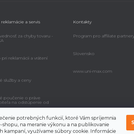
 reklamácie a servis
Kontakty
ednosť za chyby tovaru -
Program pro affiliate partner
KA
Slovensko
pri reklamácii a vrátení
www.uni-max.com
é služby a ceny
é poučenie o práve
biteľa na odstúpenie od
čenie potrebných funkcií, ktoré Vám spríjemnia
-shopu, na meranie výkonu a na publikovanie
 kampaní, využívame súbory cookie. Informácie