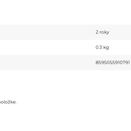
2 roky
0.3 kg
8595055910791
položke.