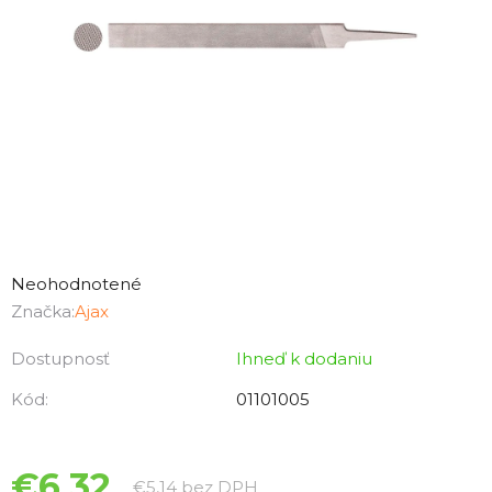
Priemerné
hodnotenie
Neohodnotené
produktu
Značka:
Ajax
je
Dostupnosť
Ihneď k dodaniu
0,0
z
Kód:
01101005
5
hviezdičiek.
€6,32
Jednotková cena:
€5,14 bez DPH