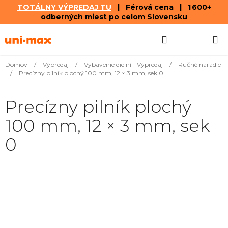
TOTÁLNY VÝPREDAJ TU
| Férová cena | 1 600+
odberných miest po celom Slovensku
Prejsť
Hľadať
NÁKUP
na
obsah
KOŠÍK
Domov
/
Výpredaj
/
Vybavenie dielní - Výpredaj
/
Ručné náradie
/
Precízny pilník plochý 100 mm, 12 × 3 mm, sek 0
Precízny pilník plochý
100 mm, 12 × 3 mm, sek
0