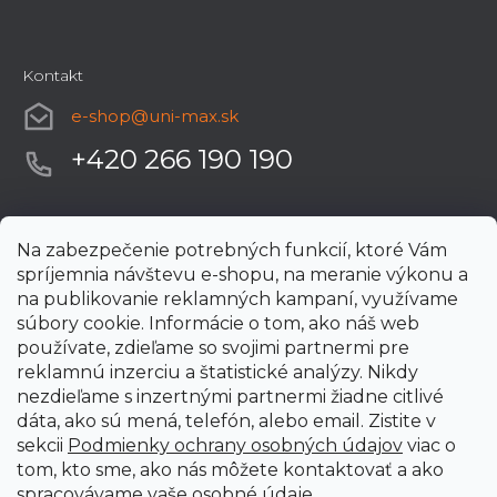
Kontakt
e-shop
@
uni-max.sk
+420 266 190 190
Na zabezpečenie potrebných funkcií, ktoré Vám
spríjemnia návštevu e-shopu, na meranie výkonu a
na publikovanie reklamných kampaní, využívame
súbory cookie. Informácie o tom, ako náš web
používate, zdieľame so svojimi partnermi pre
reklamnú inzerciu a štatistické analýzy. Nikdy
nezdieľame s inzertnými partnermi žiadne citlivé
dáta, ako sú mená, telefón, alebo email. Zistite v
sekcii
Podmienky ochrany osobných údajov
viac o
tom, kto sme, ako nás môžete kontaktovať a ako
spracovávame vaše osobné údaje.