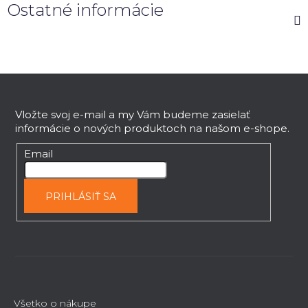
Ostatné informácie
Z
á
p
Vložte svoj e-mail a my Vám budeme zasielať
informácie o nových produktoch na našom e-shope.
ä
t
Email
i
e
PRIHLÁSIŤ SA
Všetko o nákupe