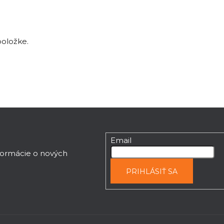
položke.
Email
nformácie o nových
PRIHLÁSIŤ SA