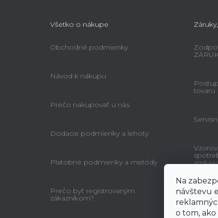
Všetko o nákupe
Záruky,
Obchodné podmienky
Zodpov
ZÁRU
Návod k nákupu
Postup 
tovaru
Prečo nakupovať u nás
Servisn
Dodacie podmienky a lehoty
Vzorov
spotre
Platobné podmienky a metódy
zmluvy
Na zabezpe
Prečo byť registrovaným
návštevu e
zákazníkom?
reklamných
o tom, ako