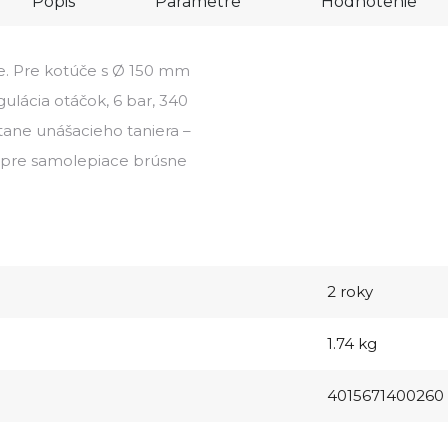
Popis
Parametre
Hodnotenie
ie. Pre kotúče s Ø 150 mm
gulácia otáčok, 6 bar, 340
átane unášacieho taniera –
ý pre samolepiace brúsne
2 roky
1.74 kg
4015671400260