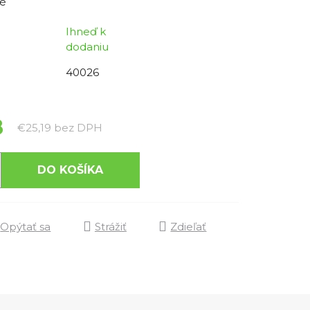
é
Ihneď k
dodaniu
40026
8
Jednotková cena:
€25,19 bez DPH
DO KOŠÍKA
Opýtať sa
Strážiť
Zdieľať