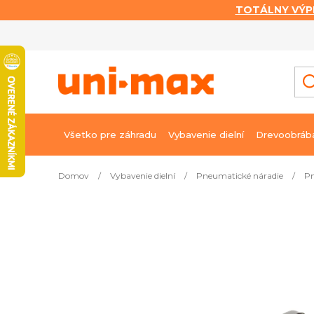
TOTÁLNY VÝP
Prejsť
na
obsah
Všetko pre záhradu
Vybavenie dielní
Drevoobráb
Domov
/
Vybavenie dielní
/
Pneumatické náradie
/
Pn