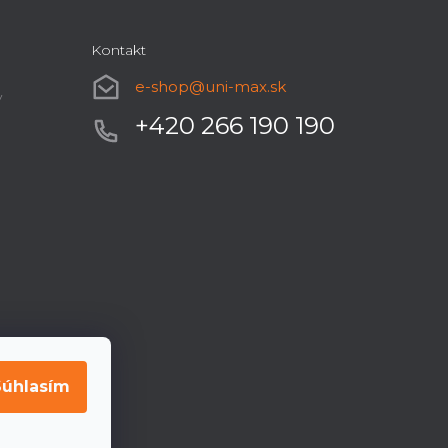
Kontakt
e-shop
@
uni-max.sk
y
+420 266 190 190
Súhlasím