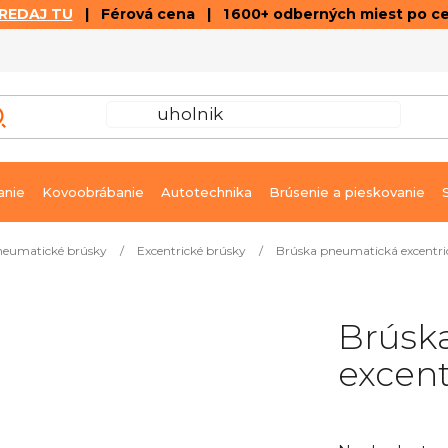
REDAJ TU
| Férová cena | 1 600+ odberných miest po c
VÝPREDAJ
GALÉRIA ČLÁNKOV A VIDEÍ
K
anie
Kovoobrábanie
Autotechnika
Brúsenie a pieskovanie
eumatické brúsky
/
Excentrické brúsky
/
Brúska pneumatická excentri
Brúsk
excent
Priemerné