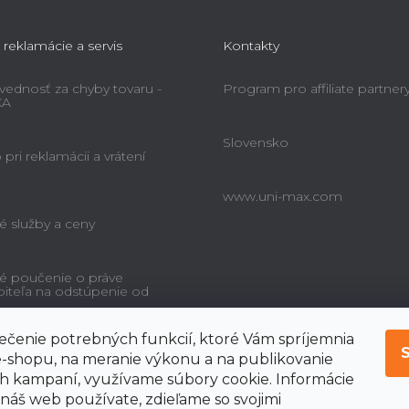
 reklamácie a servis
Kontakty
ednosť za chyby tovaru -
Program pro affiliate partner
KA
Slovensko
pri reklamácii a vrátení
www.uni-max.com
é služby a ceny
é poučenie o práve
biteľa na odstúpenie od
čenie potrebných funkcií, ktoré Vám spríjemnia
-shopu, na meranie výkonu a na publikovanie
 kampaní, využívame súbory cookie. Informácie
 náš web používate, zdieľame so svojimi