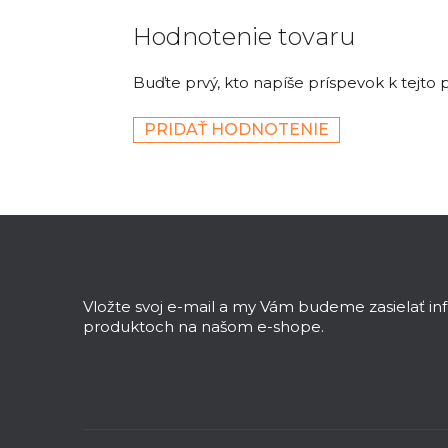
Hodnotenie tovaru
Buďte prvý, kto napíše príspevok k tejto 
PRIDAŤ HODNOTENIE
Z
á
p
ä
Vložte svoj e-mail a my Vám budeme zasielať i
t
produktoch na našom e-shope.
i
e