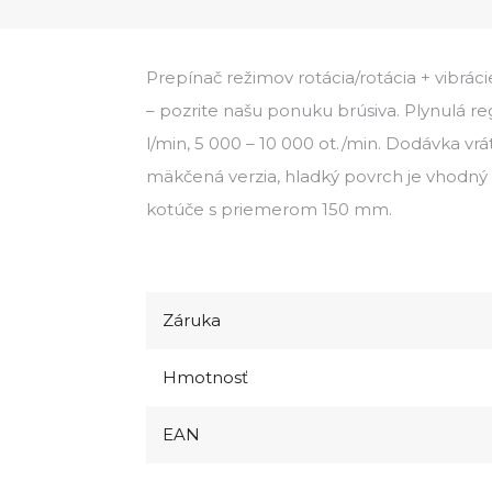
Prepínač režimov rotácia/rotácia + vibrác
– pozrite našu ponuku brúsiva. Plynulá re
l/min, 5 000 – 10 000 ot./min. Dodávka vr
mäkčená verzia, hladký povrch je vhodn
kotúče s priemerom 150 mm.
Záruka
Hmotnosť
EAN