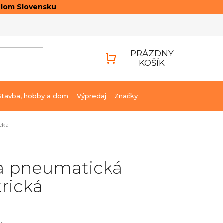
elom Slovensku
ONTAKTY
PRIHLÁSENIE
PRÁZDNY
KOŠÍK
NÁKUPNÝ
KOŠÍK
Stavba, hobby a dom
Výpredaj
Značky
cká
a pneumatická
rická