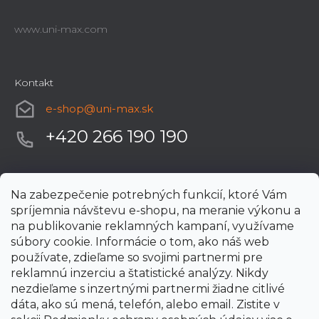
www.uni-max.com
Kontakt
e-shop
@
uni-max.sk
+420 266 190 190
Na zabezpečenie potrebných funkcií, ktoré Vám
spríjemnia návštevu e-shopu, na meranie výkonu a
na publikovanie reklamných kampaní, využívame
súbory cookie. Informácie o tom, ako náš web
používate, zdieľame so svojimi partnermi pre
reklamnú inzerciu a štatistické analýzy. Nikdy
nezdieľame s inzertnými partnermi žiadne citlivé
dáta, ako sú mená, telefón, alebo email. Zistite v