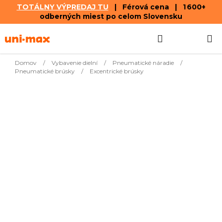
TOTÁLNY VÝPREDAJ TU
| Férová cena | 1 600+
odberných miest po celom Slovensku
Prejsť
Hľadať
NÁKUP
na
obsah
KOŠÍK
Domov
/
Vybavenie dielní
/
Pneumatické náradie
/
Pneumatické brúsky
/
Excentrické brúsky
Najpredávanejšie
Brúska pneumatická
€39,54