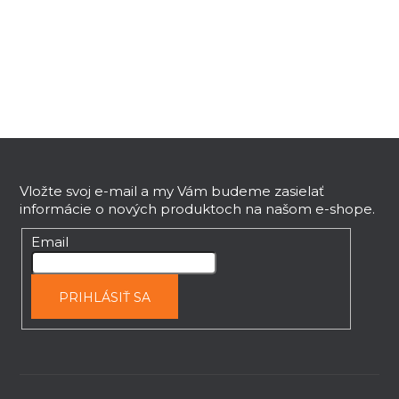
l
á
d
a
c
i
e
Z
p
r
á
v
p
Vložte svoj e-mail a my Vám budeme zasielať
k
informácie o nových produktoch na našom e-shope.
ä
y
t
Email
v
i
ý
e
p
PRIHLÁSIŤ SA
i
s
u