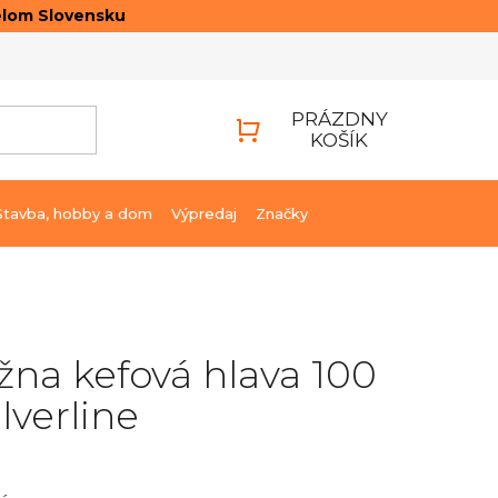
elom Slovensku
ONTAKTY
PRIHLÁSENIE
PRÁZDNY
KOŠÍK
NÁKUPNÝ
KOŠÍK
Stavba, hobby a dom
Výpredaj
Značky
na kefová hlava 100
verline