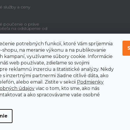
é služby a ceny
é poučenie o práve
biteľa na odstúpenie od
čenie potrebných funkcií, ktoré Vám spríjemnia
-shopu, na meranie výkonu a na publikovanie
 kampaní, využívame súbory cookie. Informácie
 náš web používate, zdieľame so svojimi
pre reklamnú inzerciu a štatistické analýzy. Nikdy
 s inzertnými partnermi žiadne citlivé dáta, ako
lefón, alebo email. Zistite v sekcii
Podmienky
sobných údajov
viac o tom, kto sme, ako nás
ntaktovať a ako spracovávame vaše osobné
nie
adené.
Upraviť nastavenie cookies