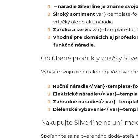
– náradie Silverline je známe sv
Široký sortiment
var(--template-fon
vŕtačky alebo aku náradia.
Záruka a servis
var(--template-font)
Vhodné pre domácich aj profesioná
funkčné náradie.
Obľúbené produkty značky Silve
Vybavte svoju dielňu alebo garáž osvedče
Ručné náradie</ var(--template-font
Elektrické náradie</> var(--templa
Záhradné náradie</> var(--template
Dielenské vybavenie</ var(--templa
Nakupujte Silverline na uni-max
Spoľahnite sa na overeného dodávateľa nár