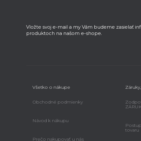
Z
á
p
ä
Vložte svoj e-mail a my Vám budeme zasielať i
t
produktoch na našom e-shope.
i
e
Všetko o nákupe
Záruky,
Obchodné podmienky
Zodpov
ZÁRU
Návod k nákupu
Postup 
tovaru
Prečo nakupovať u nás