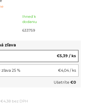
é
ine
Ihneď k
dodaniu
633759
á zľava
€5,39
/ ks
= zľava 25 %
€4,04
/ ks
Ušetríte
€0
Jednotková cena:
€4,38 bez DPH