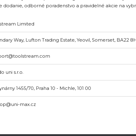
e dodanie, odborné poradenstvo a pravidelné akcie na vyb
stream Limited
dary Way, Lufton Trading Estate, Yeovil, Somerset, BA22 
port@toolstream.com
o uni s.r.o.
ynárny 1455/70, Praha 10 - Michle, 101 00
hop@uni-max.cz