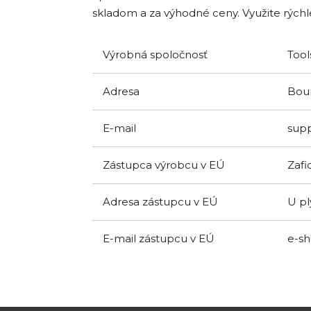
skladom a za výhodné ceny. Využite rýchl
Výrobná spoločnosť
Tool
Adresa
Boun
E-mail
sup
Zástupca výrobcu v EÚ
Zafid
Adresa zástupcu v EÚ
U pl
E-mail zástupcu v EÚ
e-s