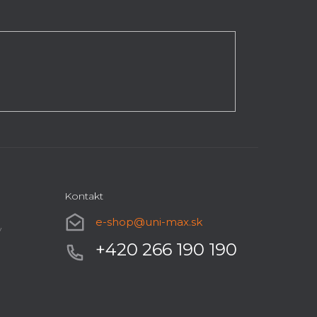
Kontakt
e-shop
@
uni-max.sk
y
+420 266 190 190