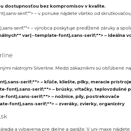
ojou dostupnosťou bez kompromisov v kvalite.
t),sans-serif;""> – v ponuke nájdete všetko od skrutkovačov, 
,sans-serif;""> – výrobca poskytuje predĺžené záruky a spoľa
lnych"" var(--template-font),sans-serif;""> – ideálna 
rline
nými nástrojmi Silverline. Medzi zákazníkmi sú obľúbené na
),sans-serif;""> – kľúče, kliešte, pílky, meracie prístroj
te-font),sans-serif;""> – brúsky, vŕtačky, teplovzdušné p
-font),sans-serif;""> – nožnice, píly, postrekovače
te-font),sans-serif;""> – zveráky, zvierky, organizéry
.sk
adia a vybavenia pre dielne a garáže. V uni-maxe nájdete r