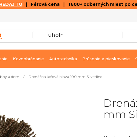
REDAJ TU
| Férová cena | 1 600+ odberných miest po c
VÝPREDAJ
GALÉRIA ČLÁNKOV A VIDEÍ
K
anie
Kovoobrábanie
Autotechnika
Brúsenie a pieskovanie
bby a dom
/
Drenážna kefová hlava 100 mm Silverline
Drenáž
mm Sil
Priemerné