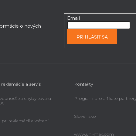
Email
nformácie o nových
PRIHLÁSIŤ SA
 reklamácie a servis
Kontakty
ednosť za chyby tovaru -
Program pro affiliate partner
KA
Slovensko
pri reklamácii a vrátení
www.uni-max.com