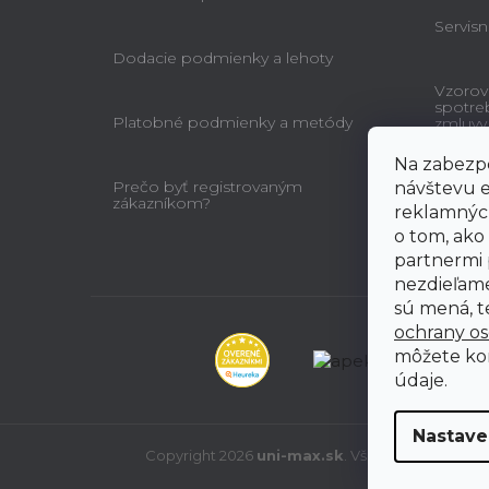
Servisn
Dodacie podmienky a lehoty
Vzorov
spotre
Platobné podmienky a metódy
zmluvy
Na zabezpe
Prečo byť registrovaným
návštevu e
zákazníkom?
reklamných
o tom, ako
partnermi 
nezdieľame
sú mená, te
ochrany o
môžete ko
údaje.
Nastave
Copyright 2026
uni-max.sk
. Všetky práva vyhr