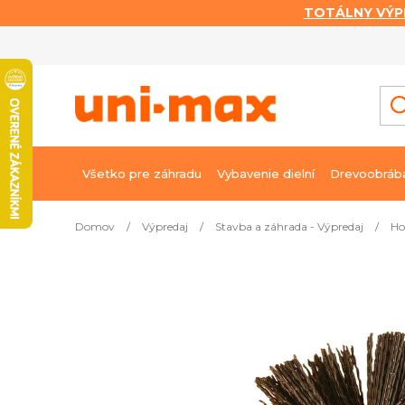
TOTÁLNY VÝP
Prejsť
na
obsah
Všetko pre záhradu
Vybavenie dielní
Drevoobráb
Domov
/
Výpredaj
/
Stavba a záhrada - Výpredaj
/
Ho