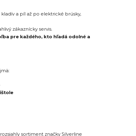
kladív a píl až po elektrické brúsky,
hlivý zákaznícky servis.
voľba pre každého, kto hľadá odolné a
jmä:
e
ištole
ozsiahly sortiment značky Silverline