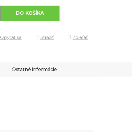
DO KOŠÍKA
Opýtať sa
Strážiť
Zdieľať
Ostatné informácie