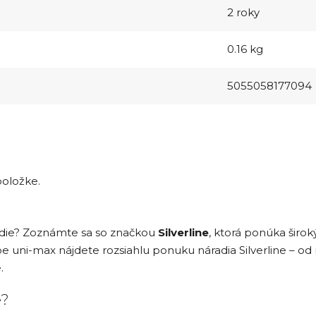
2 roky
0.16 kg
5055058177094
položke.
adie? Zoznámte sa so značkou
Silverline
, ktorá ponúka širo
e uni-max nájdete rozsiahlu ponuku náradia Silverline – od 
.
e?