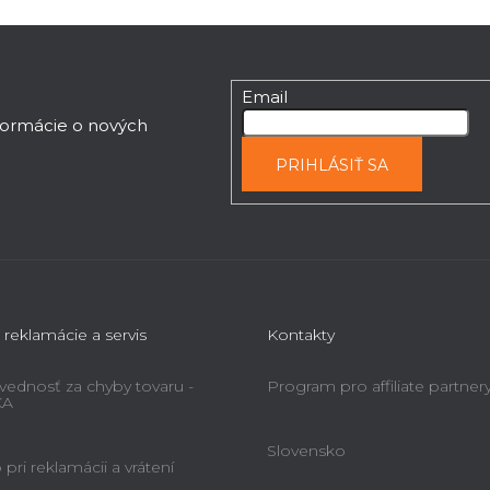
Email
nformácie o nových
PRIHLÁSIŤ SA
 reklamácie a servis
Kontakty
ednosť za chyby tovaru -
Program pro affiliate partner
KA
Slovensko
pri reklamácii a vrátení