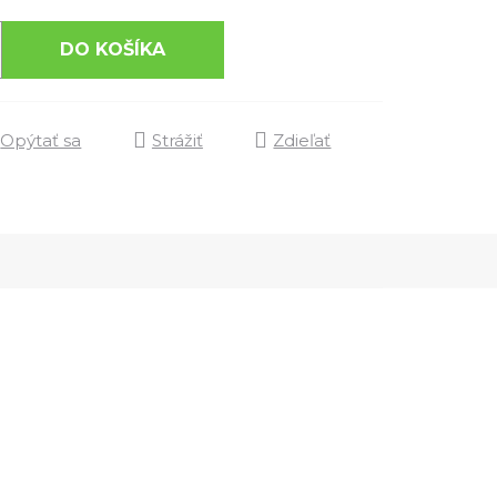
DO KOŠÍKA
Opýtať sa
Strážiť
Zdieľať