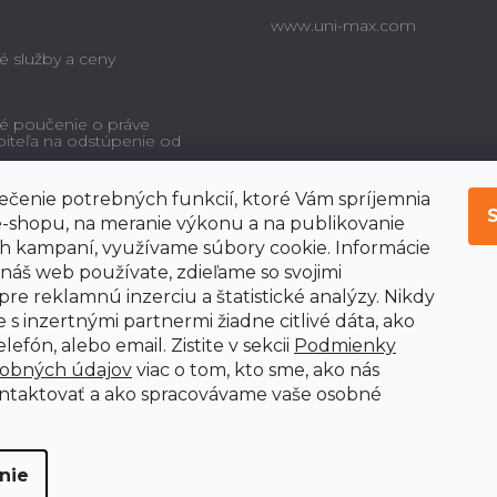
www.uni-max.com
é služby a ceny
é poučenie o práve
biteľa na odstúpenie od
čenie potrebných funkcií, ktoré Vám spríjemnia
-shopu, na meranie výkonu a na publikovanie
 kampaní, využívame súbory cookie. Informácie
 náš web používate, zdieľame so svojimi
pre reklamnú inzerciu a štatistické analýzy. Nikdy
 s inzertnými partnermi žiadne citlivé dáta, ako
lefón, alebo email. Zistite v sekcii
Podmienky
sobných údajov
viac o tom, kto sme, ako nás
ntaktovať a ako spracovávame vaše osobné
nie
adené.
Upraviť nastavenie cookies