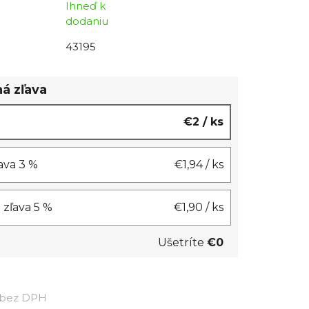
Ihneď k
dodaniu
43195
á zľava
€2
/ ks
ľava 3 %
€1,94
/ ks
= zľava 5 %
€1,90
/ ks
Ušetríte
€0
Jednotková cena:
 bez DPH