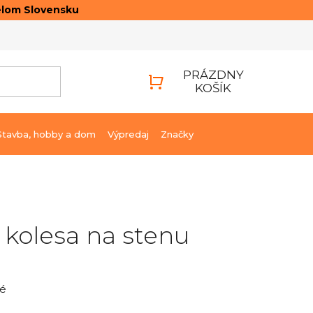
elom Slovensku
ONTAKTY
PRIHLÁSENIE
PRÁZDNY
KOŠÍK
NÁKUPNÝ
KOŠÍK
Stavba, hobby a dom
Výpredaj
Značky
 kolesa na stenu
é