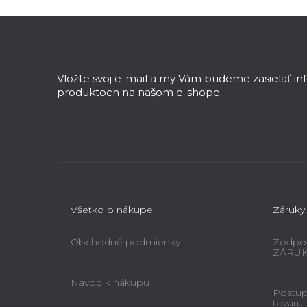
Z
á
p
ä
Vložte svoj e-mail a my Vám budeme zasielať i
t
produktoch na našom e-shope.
i
e
Všetko o nákupe
Záruky,
Obchodné podmienky
Zodpov
ZÁRU
Návod k nákupu
Postup 
tovaru