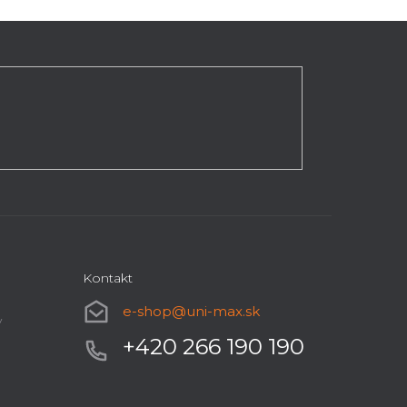
Kontakt
e-shop
@
uni-max.sk
y
+420 266 190 190