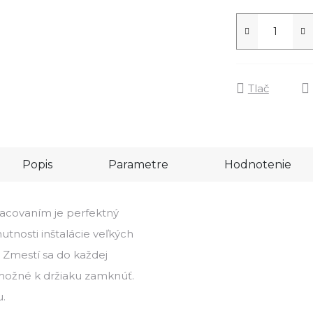
Tlač
Popis
Parametre
Hodnotenie
racovaním je perfektný
utnosti inštalácie veľkých
. Zmestí sa do každej
 možné k držiaku zamknúť.
.