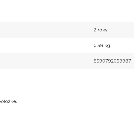
2 roky
0.58 kg
8590792059987
položke.