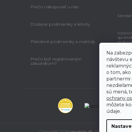
Prečo nakupovať u nás
Servisn
Dodacie podmienky a lehoty
Vzorov
spotre
Platobné podmienky a metódy
zmluvy
Na zabezpe
Prečo byť registrovaným
návštevu e
zákazníkom?
reklamných
o tom, ako
partnermi 
nezdieľame
sú mená, te
ochrany o
môžete ko
údaje.
Nastave
Copyright 2026
uni-max.sk
. Všetky práva vyhr