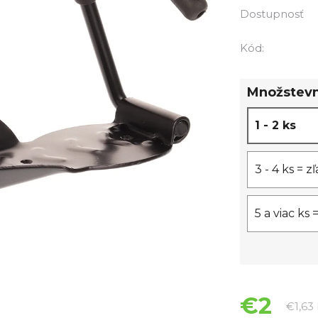
je
Dostupnosť
0,0
z
Kód:
5
hviezdičiek.
Množstevn
1 - 2 ks
3 - 4 ks = z
5 a viac ks 
€2
€1,63