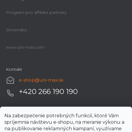
Program pro affiliate partnery
Slovensko
www.uni-max.com
Kontakt
e-shop
@
uni-max.sk
+420 266 190 190
Na zabezpečenie potrebných funkcií, ktoré Vám
spríjemnia návštevu e-shopu, na meranie výkonu a
na publikovanie reklamných kampaní, využívame