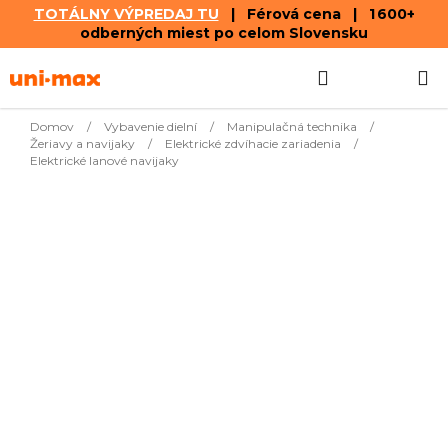
TOTÁLNY VÝPREDAJ TU
| Férová cena | 1 600+
odberných miest po celom Slovensku
Prejsť
Hľadať
NÁKUP
na
obsah
KOŠÍK
Domov
/
Vybavenie dielní
/
Manipulačná technika
/
Žeriavy a navijaky
/
Elektrické zdvíhacie zariadenia
/
Elektrické lanové navijaky
Najpredávanejšie