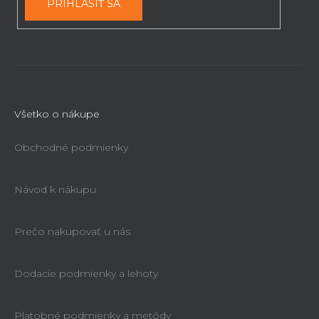
PRIHLÁSIŤ SA
i
s
u
Všetko o nákupe
Obchodné podmienky
Návod k nákupu
Prečo nakupovať u nás
Dodacie podmienky a lehoty
Platobné podmienky a metódy