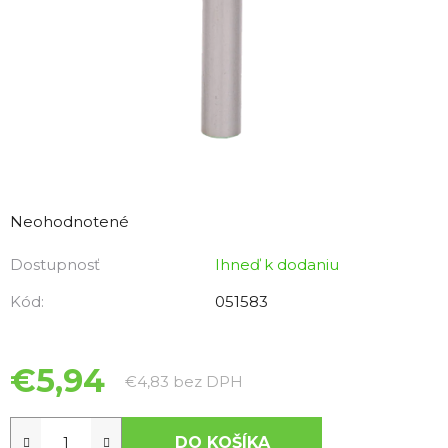
Priemerné
hodnotenie
Neohodnotené
produktu
Dostupnosť
Ihneď k dodaniu
je
0,0
Kód:
051583
z
5
hviezdičiek.
€5,94
Jednotková cena:
€4,83 bez DPH
DO KOŠÍKA