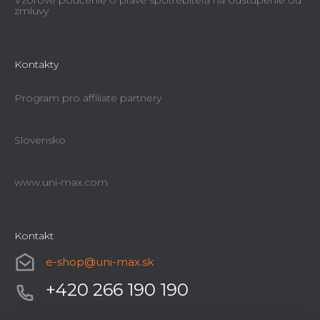
Vzorové poučenie o práve spotrebiteľa na odstúpenie od
zmluvy
Kontakty
Program pro affiliate partnery
Slovensko
www.uni-max.com
Kontakt
e-shop
@
uni-max.sk
+420 266 190 190