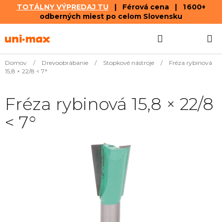
TOTÁLNY VÝPREDAJ TU
| Férová cena | 1 600+
odberných miest po celom Slovensku
Prejsť
Hľadať
NÁKUP
na
obsah
KOŠÍK
Domov
/
Drevoobrábanie
/
Stopkové nástroje
/
Fréza rybinová
15,8 × 22/8 < 7°
Fréza rybinová 15,8 × 22/8
< 7°