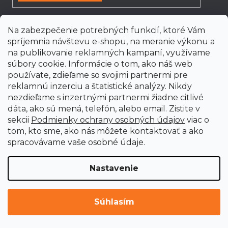
s
u
Na zabezpečenie potrebných funkcií, ktoré Vám
spríjemnia návštevu e-shopu, na meranie výkonu a
na publikovanie reklamných kampaní, využívame
súbory cookie. Informácie o tom, ako náš web
Všetko o nákupe
používate, zdieľame so svojimi partnermi pre
reklamnú inzerciu a štatistické analýzy. Nikdy
Obchodné podmienky
nezdieľame s inzertnými partnermi žiadne citlivé
dáta, ako sú mená, telefón, alebo email. Zistite v
sekcii
Podmienky ochrany osobných údajov
viac o
Návod k nákupu
tom, kto sme, ako nás môžete kontaktovať a ako
spracovávame vaše osobné údaje.
Prečo nakupovať u nás
Nastavenie
Dodacie podmienky a lehoty
Súhlasím
Platobné podmienky a metódy