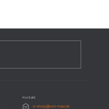
Kontakt
e-shop
@
uni-max.sk
y