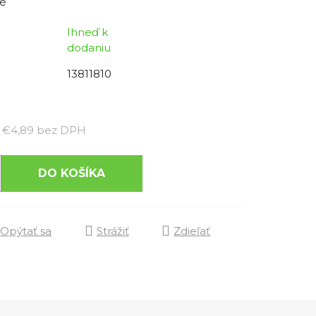
é
Ihneď k
dodaniu
13811810
Jednotková cena:
€4,89 bez DPH
DO KOŠÍKA
Opýtať sa
Strážiť
Zdieľať