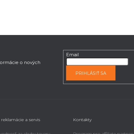
Email
nformácie o nových
PRIHLÁSIŤ SA
 reklamácie a servis
Kontakty
ednosť za chyby tovaru -
Program pro affiliate partner