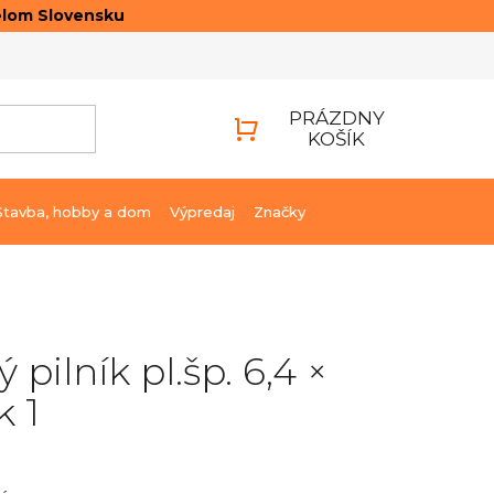
elom Slovensku
ONTAKTY
PRIHLÁSENIE
PRÁZDNY
KOŠÍK
NÁKUPNÝ
KOŠÍK
Stavba, hobby a dom
Výpredaj
Značky
 pilník pl.šp. 6,4 ×
k 1