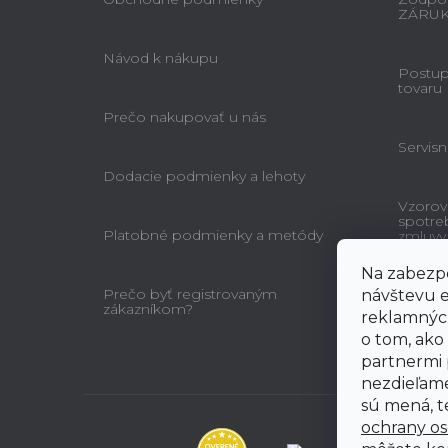
ZÁRU
Návod k nákupu
Postup 
tovaru
Prečo nakupovať u nás
Servisn
Dodacie podmienky a lehoty
Vzorov
spotre
Platobné podmienky a metódy
zmluvy
Na zabezpe
Prečo byť registrovaným
návštevu e
zákazníkom?
reklamných
o tom, ako
partnermi 
nezdieľame
sú mená, te
ochrany o