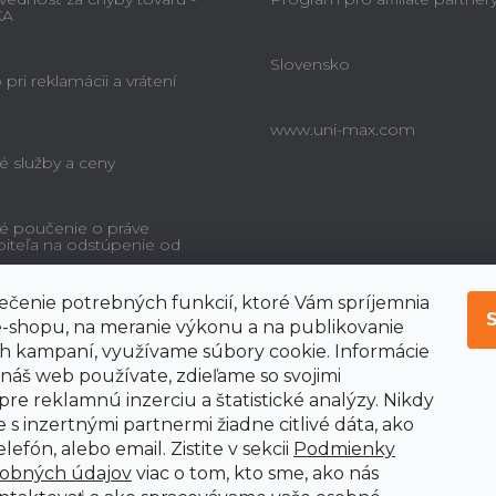
KA
Slovensko
pri reklamácii a vrátení
www.uni-max.com
é služby a ceny
é poučenie o práve
biteľa na odstúpenie od
čenie potrebných funkcií, ktoré Vám spríjemnia
-shopu, na meranie výkonu a na publikovanie
 kampaní, využívame súbory cookie. Informácie
 náš web používate, zdieľame so svojimi
pre reklamnú inzerciu a štatistické analýzy. Nikdy
 s inzertnými partnermi žiadne citlivé dáta, ako
lefón, alebo email. Zistite v sekcii
Podmienky
sobných údajov
viac o tom, kto sme, ako nás