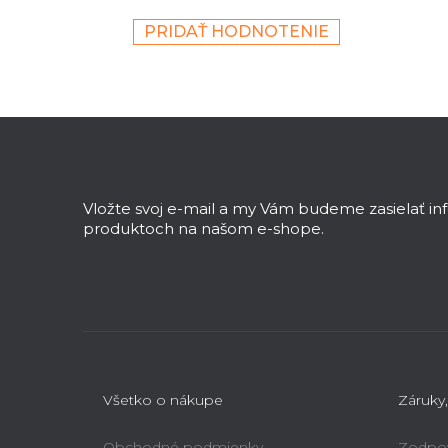
PRIDAŤ HODNOTENIE
Z
á
p
ä
Vložte svoj e-mail a my Vám budeme zasielať i
t
produktoch na našom e-shope.
i
e
Všetko o nákupe
Záruky,
Obchodné podmienky
Zodpov