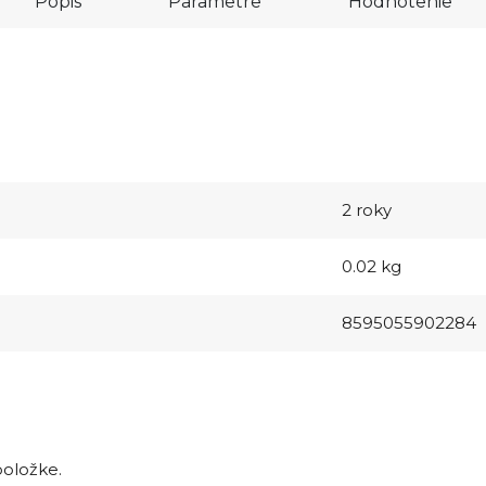
Popis
Parametre
Hodnotenie
2 roky
0.02 kg
8595055902284
položke.