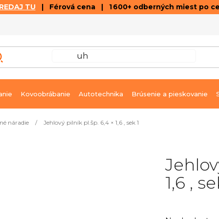
REDAJ TU
| Férová cena | 1 600+ odberných miest po c
VÝPREDAJ
GALÉRIA ČLÁNKOV A VIDEÍ
K
anie
Kovoobrábanie
Autotechnika
Brúsenie a pieskovanie
né náradie
/
Jehlový pilník pl.šp. 6,4 × 1,6 , sek 1
Jehlový
1,6 , se
Priemerné