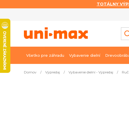
TOTÁLNY VÝP
Prejsť
na
obsah
Všetko pre záhradu
Vybavenie dielní
Drevoobráb
Domov
/
Výpredaj
/
Vybavenie dielní - Výpredaj
/
Ruč