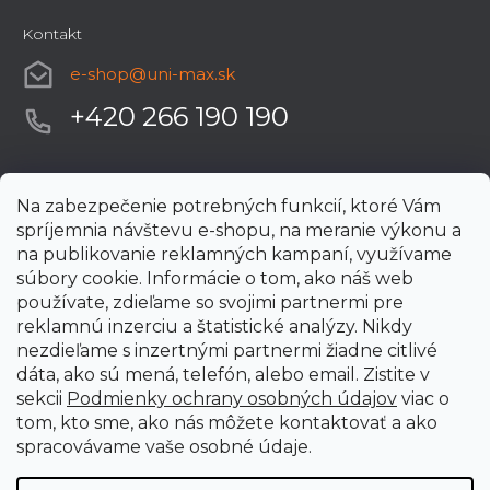
Kontakt
e-shop
@
uni-max.sk
+420 266 190 190
Na zabezpečenie potrebných funkcií, ktoré Vám
spríjemnia návštevu e-shopu, na meranie výkonu a
na publikovanie reklamných kampaní, využívame
súbory cookie. Informácie o tom, ako náš web
používate, zdieľame so svojimi partnermi pre
reklamnú inzerciu a štatistické analýzy. Nikdy
nezdieľame s inzertnými partnermi žiadne citlivé
dáta, ako sú mená, telefón, alebo email. Zistite v
sekcii
Podmienky ochrany osobných údajov
viac o
tom, kto sme, ako nás môžete kontaktovať a ako
spracovávame vaše osobné údaje.