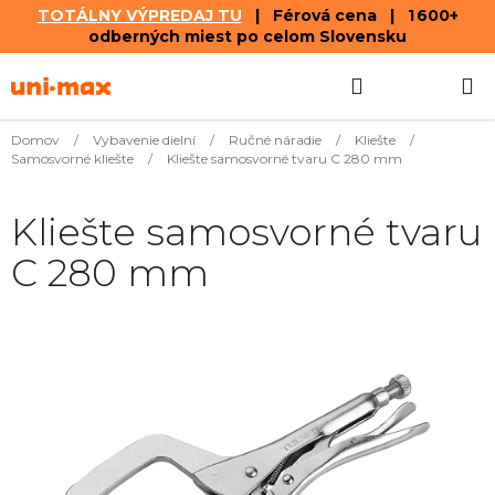
TOTÁLNY VÝPREDAJ TU
| Férová cena | 1 600+
odberných miest po celom Slovensku
Prejsť
Hľadať
NÁKUP
na
obsah
KOŠÍK
Domov
/
Vybavenie dielní
/
Ručné náradie
/
Kliešte
/
Samosvorné kliešte
/
Kliešte samosvorné tvaru C 280 mm
Kliešte samosvorné tvaru
C 280 mm