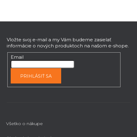
Z
á
p
Vložte svoj e-mail a my Vám budeme zasielať
informácie o nových produktoch na našom e-shope.
ä
t
Email
i
e
PRIHLÁSIŤ SA
Všetko o nákupe