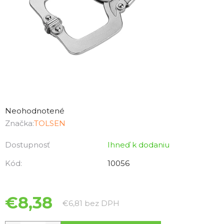
Priemerné
hodnotenie
Neohodnotené
produktu
Značka:
TOLSEN
je
Dostupnosť
Ihneď k dodaniu
0,0
z
Kód:
10056
5
hviezdičiek.
€8,38
Jednotková cena:
€6,81 bez DPH