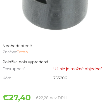
Priemerné
hodnotenie
Neohodnotené
produktu
Značka:
Triton
je
Položka bola vypredaná…
0,0
Dostupnosť
Už nie je možné objednať
z
5
Kód:
755206
hviezdičiek.
€27,40
Jednotková cena:
€22,28 bez DPH