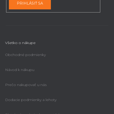
e
Už nie je možné objednať
PRIHLÁSIŤ SA
€448,08
Všetko o nákupe
Obchodné podmienky
Návod k nákupu
Prečo nakupovať u nás
Dodacie podmienky a lehoty