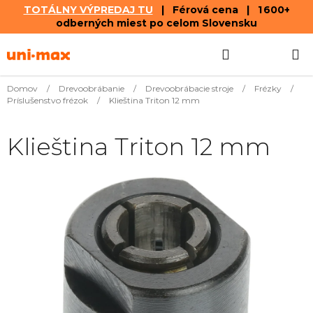
TOTÁLNY VÝPREDAJ TU
| Férová cena | 1 600+
odberných miest po celom Slovensku
Prejsť
Hľadať
NÁKUP
na
obsah
KOŠÍK
Domov
/
Drevoobrábanie
/
Drevoobrábacie stroje
/
Frézky
/
Príslušenstvo frézok
/
Klieština Triton 12 mm
Klieština Triton 12 mm