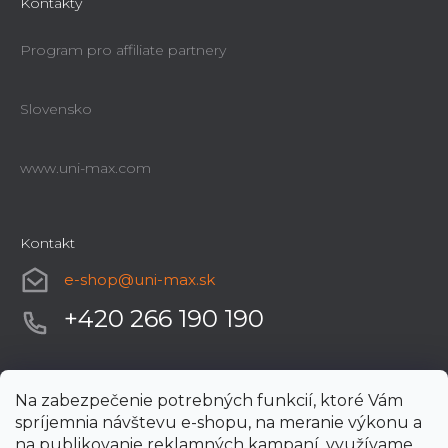
Kontakty
Program pro affiliate partnery
Slovensko
www.uni-max.com
Kontakt
e-shop
@
uni-max.sk
+420 266 190 190
Na zabezpečenie potrebných funkcií, ktoré Vám
spríjemnia návštevu e-shopu, na meranie výkonu a
na publikovanie reklamných kampaní, využívame