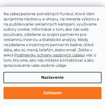
Na zabezpečenie potrebných funkcií, ktoré Vám
NAČÍTAŤ 1 ĎALŠIU
spríjemnia návštevu e-shopu, na meranie výkonu a
na publikovanie reklamných kampaní, využívame
S
súbory cookie. Informácie o tom, ako náš web
1
t
2
používate, zdieľame so svojimi partnermi pre
r
O
á
22
položiek celkom
reklamnú inzerciu a štatistické analýzy. Nikdy
v
n
nezdieľame s inzertnými partnermi žiadne citlivé
l
k
HORE
dáta, ako sú mená, telefón, alebo email. Zistite v
á
o
sekcii
Podmienky ochrany osobných údajov
viac o
d
v
tom, kto sme, ako nás môžete kontaktovať a ako
a
a
spracovávame vaše osobné údaje.
c
n
i
i
e
e
Nastavenie
p
r
v
Súhlasím
k
Z
y