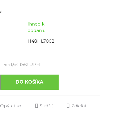
é
Ihneď k
dodaniu
H48HL7002
Jednotková cena:
€41,64 bez DPH
DO KOŠÍKA
Opýtať sa
Strážiť
Zdieľať