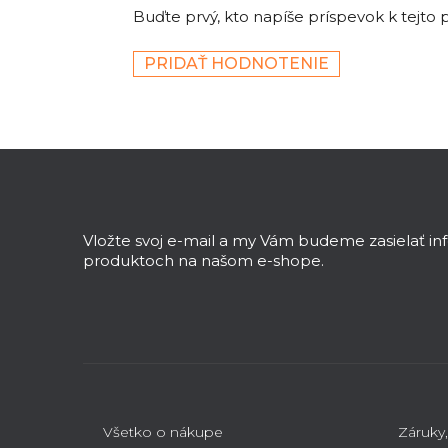
Buďte prvý, kto napíše príspevok k tejto 
PRIDAŤ HODNOTENIE
Z
á
p
ä
Vložte svoj e-mail a my Vám budeme zasielať i
t
produktoch na našom e-shope.
i
e
Všetko o nákupe
Záruky,