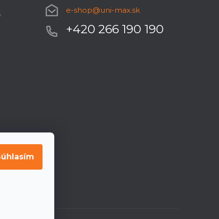
e-shop
@
uni-max.sk
y
+420 266 190 190
Súhlasím