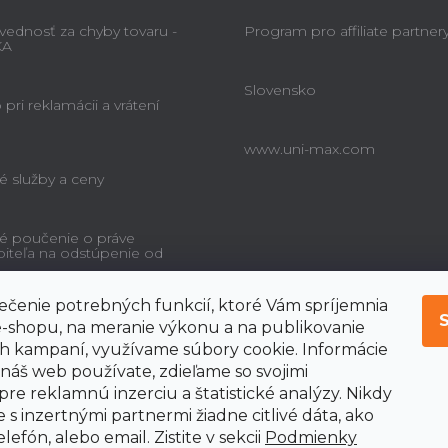
ednosť za chyby tovaru -
Program pro affiliate partner
KA
Slovensko
pri reklamácii a vrátení
www.uni-max.com
é služby a ceny
é poučenie o práve
biteľa na odstúpenie od
čenie potrebných funkcií, ktoré Vám spríjemnia
-shopu, na meranie výkonu a na publikovanie
 kampaní, využívame súbory cookie. Informácie
 náš web používate, zdieľame so svojimi
pre reklamnú inzerciu a štatistické analýzy. Nikdy
 s inzertnými partnermi žiadne citlivé dáta, ako
lefón, alebo email. Zistite v sekcii
Podmienky