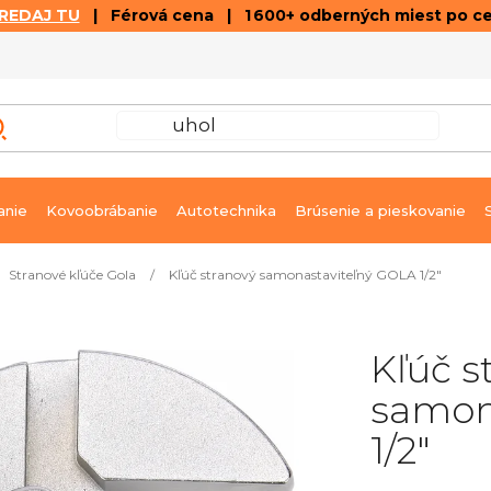
REDAJ TU
| Férová cena | 1 600+ odberných miest po c
VÝPREDAJ
GALÉRIA ČLÁNKOV A VIDEÍ
K
anie
Kovoobrábanie
Autotechnika
Brúsenie a pieskovanie
Stranové kľúče Gola
/
Kľúč stranový samonastaviteľný GOLA 1/2"
Kľúč s
samon
1/2"