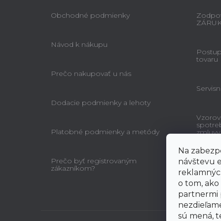
Obchodné podmienky
Zodpov
ZÁRU
Návod k nákupu
Postup 
tovaru
Prečo nakupovať u nás
Servisn
Dodacie podmienky a lehoty
Vzorov
spotre
Platobné podmienky a metódy
zmluvy
Na zabezpe
Prečo byť registrovaným
návštevu e
zákazníkom?
reklamných
o tom, ako
partnermi 
nezdieľame
sú mená, te