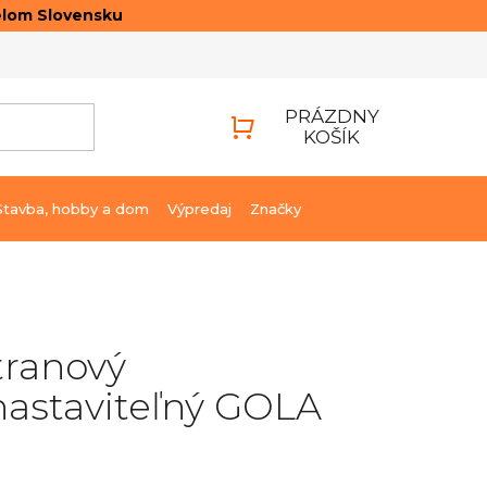
elom Slovensku
ONTAKTY
PRIHLÁSENIE
PRÁZDNY
KOŠÍK
NÁKUPNÝ
KOŠÍK
Stavba, hobby a dom
Výpredaj
Značky
tranový
astaviteľný GOLA