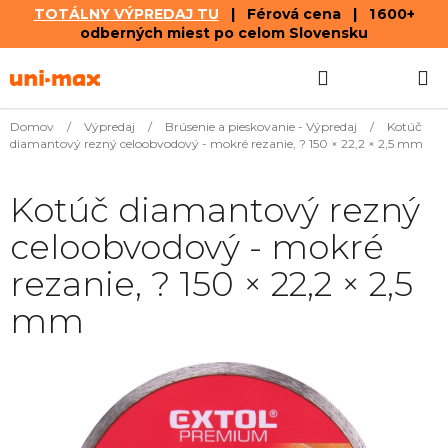
TOTÁLNY VÝPREDAJ TU
| Férová cena | 1 600+
odberných miest po celom Slovensku
Prejsť
Hľadať
NÁKUP
na
obsah
KOŠÍK
Domov
/
Výpredaj
/
Brúsenie a pieskovanie - Výpredaj
/
Kotúč
diamantový rezný celoobvodový - mokré rezanie, ? 150 × 22,2 × 2,5 mm
Kotúč diamantový rezný
celoobvodový - mokré
rezanie, ? 150 × 22,2 × 2,5
mm