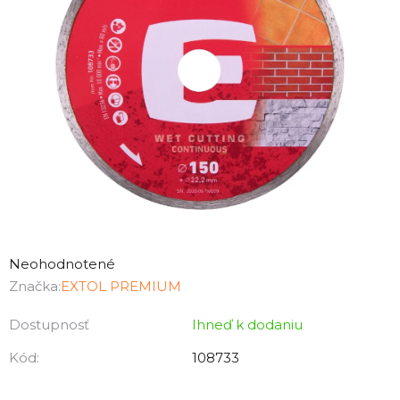
Priemerné
hodnotenie
Neohodnotené
produktu
Značka:
EXTOL PREMIUM
je
Dostupnosť
Ihneď k dodaniu
0,0
z
Kód:
108733
5
hviezdičiek.