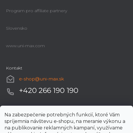
Program pro affiliate partnery
Slovensko
www.uni-max.com
Kontakt
e-shop
@
uni-max.sk
+420 266 190 190
Na zabezpečenie potrebných funkcií, ktoré Vám
spríjemnia návštevu e-shopu, na meranie výkonu a
na publikovanie reklamných kampaní, využívame