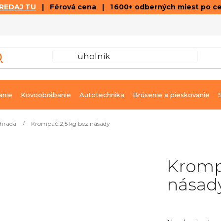
REDAJ TU
| Férová cena | 1 600+ odberných miest po c
VÝPREDAJ
GALÉRIA ČLÁNKOV A VIDEÍ
K
anie
Kovoobrábanie
Autotechnika
Brúsenie a pieskovanie
hrada
/
Krompáč 2,5 kg bez násady
Kromp
násad
Priemerné