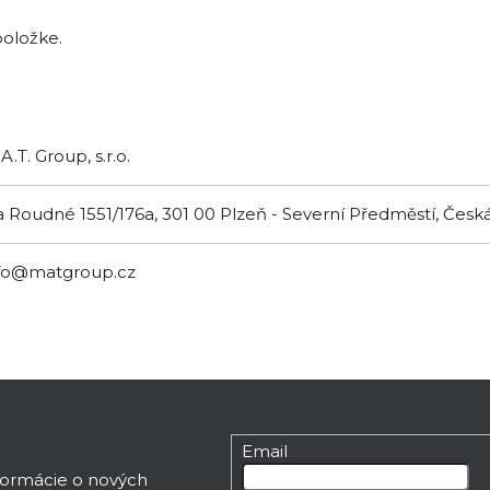
položke.
A.T. Group, s.r.o.
 Roudné 1551/176a, 301 00 Plzeň - Severní Předměstí, Česk
fo@matgroup.cz
Email
nformácie o nových