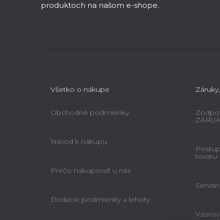
t
produktoch na našom e-shope.
i
e
Všetko o nákupe
Záruky,
Obchodné podmienky
Zodpov
ZÁRU
Návod k nákupu
Postup 
tovaru
Prečo nakupovať u nás
Servisn
Dodacie podmienky a lehoty
Vzorov