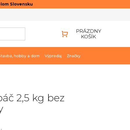
elom Slovensku
ONTAKTY
PRIHLÁSENIE
PRÁZDNY
KOŠÍK
NÁKUPNÝ
KOŠÍK
Stavba, hobby a dom
Výpredaj
Značky
áč 2,5 kg bez
y