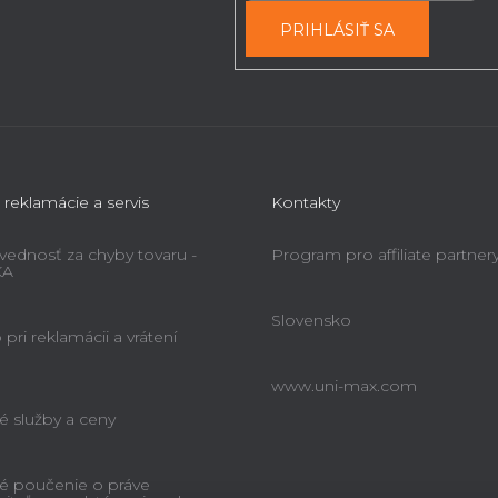
PRIHLÁSIŤ SA
 reklamácie a servis
Kontakty
ednosť za chyby tovaru -
Program pro affiliate partner
KA
Slovensko
pri reklamácii a vrátení
www.uni-max.com
é služby a ceny
é poučenie o práve