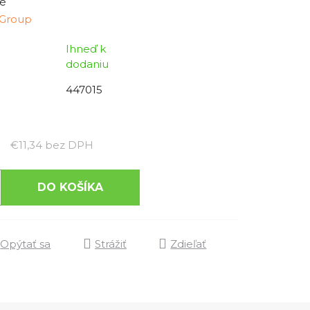
é
 Group
Ihneď k
dodaniu
447015
Jednotková cena:
€11,34 bez DPH
DO KOŠÍKA
Opýtať sa
Strážiť
Zdieľať