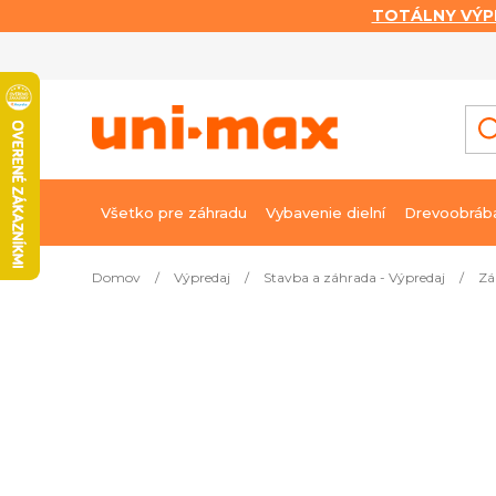
TOTÁLNY VÝP
Prejsť
na
obsah
Všetko pre záhradu
Vybavenie dielní
Drevoobráb
Domov
/
Výpredaj
/
Stavba a záhrada - Výpredaj
/
Zá