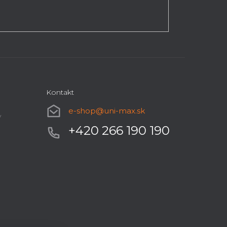
Kontakt
e-shop
@
uni-max.sk
y
+420 266 190 190