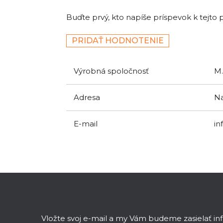
Buďte prvý, kto napíše príspevok k tejto 
PRIDAŤ HODNOTENIE
Výrobná spoločnosť
M.
Adresa
Na
E-mail
in
Z
á
p
ä
Vložte svoj e-mail a my Vám budeme zasielať i