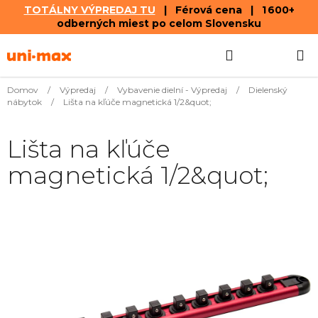
TOTÁLNY VÝPREDAJ TU
| Férová cena | 1 600+
odberných miest po celom Slovensku
Prejsť
Hľadať
NÁKUP
na
obsah
KOŠÍK
Domov
/
Výpredaj
/
Vybavenie dielní - Výpredaj
/
Dielenský
nábytok
/
Lišta na kľúče magnetická 1/2&quot;
Lišta na kľúče
magnetická 1/2&quot;