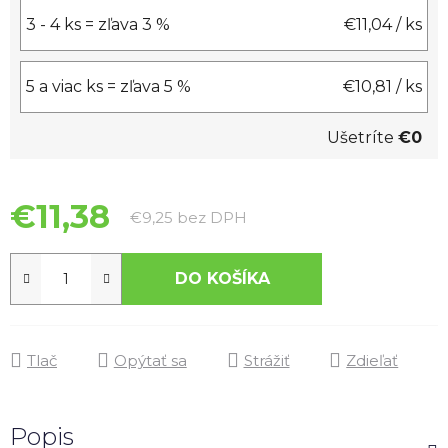
3 - 4 ks = zľava 3 %
€11,04
/ ks
5 a viac ks = zľava 5 %
€10,81
/ ks
Ušetríte
€0
€11,38
Jednotková cena:
€9,25 bez DPH
DO KOŠÍKA
Tlač
Opýtať sa
Strážiť
Zdieľať
Popis