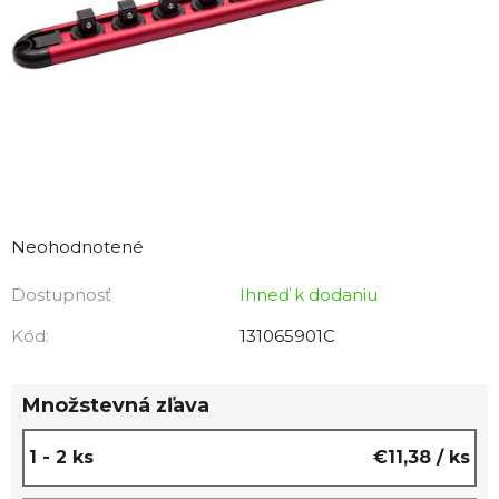
Priemerné
hodnotenie
Neohodnotené
produktu
Dostupnosť
Ihneď k dodaniu
je
0,0
Kód:
131065901C
z
5
Množstevná zľava
hviezdičiek.
1 - 2 ks
€11,38
/ ks