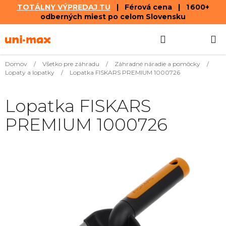
TOTÁLNY VÝPREDAJ TU
| Férová cena | 1 600+
odberných miest po celom Slovensku
Prejsť
Hľadať
NÁKUP
na
obsah
KOŠÍK
Domov
/
Všetko pre záhradu
/
Záhradné náradie a pomôcky
/
Lopaty a lopatky
/
Lopatka FISKARS PREMIUM 1000726
Lopatka FISKARS
PREMIUM 1000726