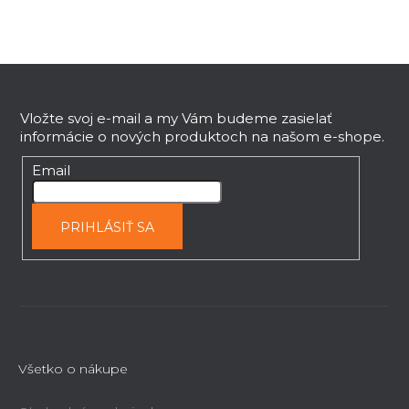
Z
á
p
Vložte svoj e-mail a my Vám budeme zasielať
informácie o nových produktoch na našom e-shope.
ä
t
Email
i
e
PRIHLÁSIŤ SA
Všetko o nákupe