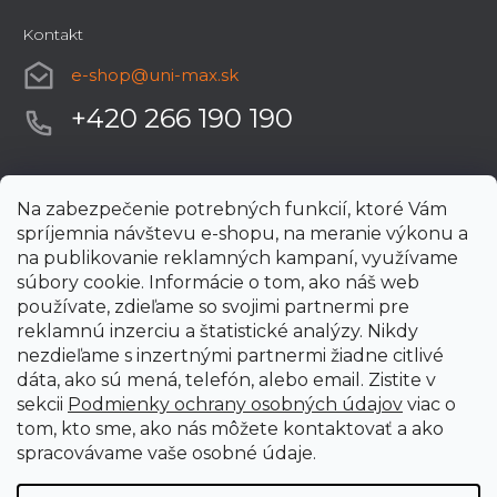
Kontakt
e-shop
@
uni-max.sk
+420 266 190 190
Na zabezpečenie potrebných funkcií, ktoré Vám
spríjemnia návštevu e-shopu, na meranie výkonu a
na publikovanie reklamných kampaní, využívame
súbory cookie. Informácie o tom, ako náš web
používate, zdieľame so svojimi partnermi pre
reklamnú inzerciu a štatistické analýzy. Nikdy
nezdieľame s inzertnými partnermi žiadne citlivé
dáta, ako sú mená, telefón, alebo email. Zistite v
sekcii
Podmienky ochrany osobných údajov
viac o
tom, kto sme, ako nás môžete kontaktovať a ako
spracovávame vaše osobné údaje.