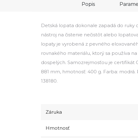
Popis
Parame
Detská lopata dokonale zapadá do ruky di
nástroj na čistenie nečistôt alebo lopato
lopaty je vyrobená z pevného eloxovaného
rovnakého materiálu, ktorý sa používa na
dospelých. Samozrejmosťou je certifikát C
881 mm, hmotnosť: 400 g. Farba: modrá. P
138180.
Záruka
Hmotnosť