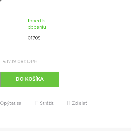
é
Ihneď k
dodaniu
01705
Jednotková cena:
€17,19 bez DPH
DO KOŠÍKA
Opýtať sa
Strážiť
Zdieľať