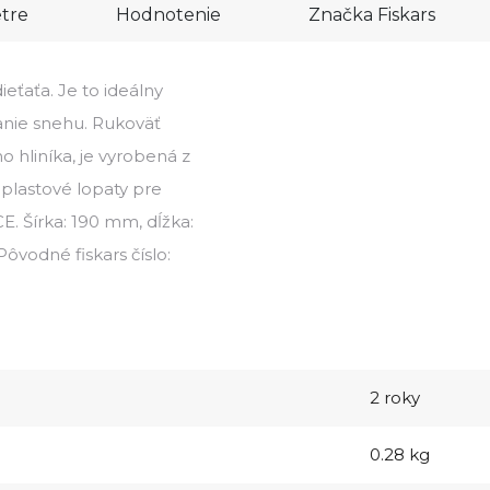
tre
Hodnotenie
Značka
Fiskars
eťaťa. Je to ideálny
vanie snehu. Rukoväť
 hliníka, je vyrobená z
 plastové lopaty pre
E. Šírka: 190 mm, dĺžka:
ôvodné fiskars číslo:
2 roky
0.28 kg