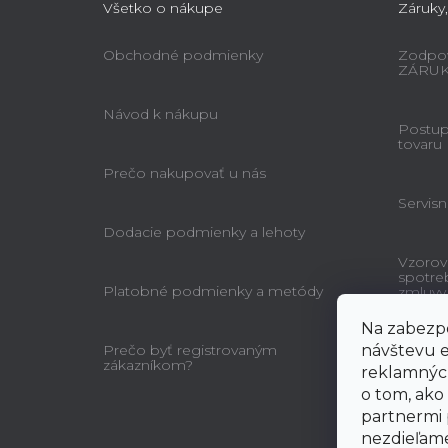
Všetko o nákupe
Záruky,
Obchodné podmienky
Zodpov
ZÁRU
Návod k nákupu
Postup 
tovaru
Prečo nakupovať u nás
Servisn
Dodacie podmienky a lehoty
Vzorov
spotre
Platobné podmienky a metódy
zmluvy
Na zabezpe
Prečo byť registrovaným
návštevu e
zákazníkom?
reklamných
o tom, ako
partnermi 
nezdieľame