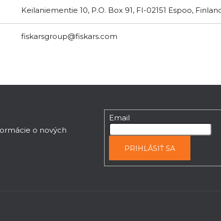
Keilaniementie 10, P.O. Box 91, FI-02151 Espoo, Finlan
fiskarsgroup@fiskars.com
Email
nformácie o nových
PRIHLÁSIŤ SA