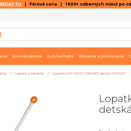
REDAJ TU
| Férová cena | 1 600+ odberných miest po c
VÝPREDAJ
GALÉRIA ČLÁNKOV A VIDEÍ
K
anie
Kovoobrábanie
Autotechnika
Brúsenie a pieskovanie
ôcky
/
Lopaty a lopatky
/
Lopatka MY FIRST FISKARS detská 1001421
Lopat
detská
Priemerné