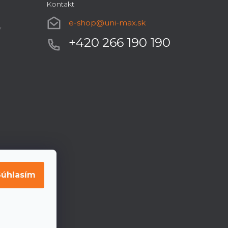
Kontakt
e-shop
@
uni-max.sk
y
+420 266 190 190
Súhlasím