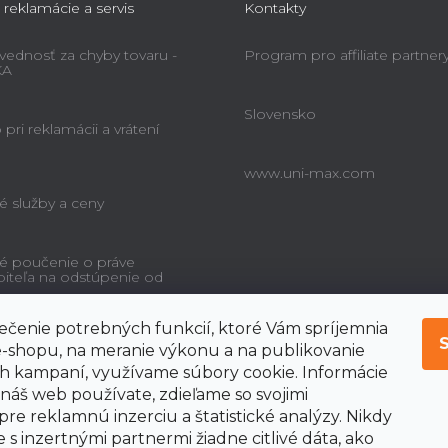
 reklamácie a servis
Kontakty
ednosť za chyby tovaru -
Program pro affiliate partner
KA
Slovensko
pri reklamácii a vrátení
www.uni-max.com
é služby a ceny
é poučenie o práve
biteľa na odstúpenie od
čenie potrebných funkcií, ktoré Vám spríjemnia
-shopu, na meranie výkonu a na publikovanie
 kampaní, využívame súbory cookie. Informácie
 náš web používate, zdieľame so svojimi
pre reklamnú inzerciu a štatistické analýzy. Nikdy
 s inzertnými partnermi žiadne citlivé dáta, ako