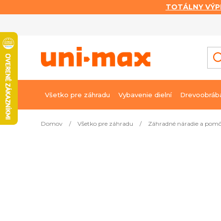
TOTÁLNY VÝP
Prejsť
na
obsah
Všetko pre záhradu
Vybavenie dielní
Drevoobráb
Domov
/
Všetko pre záhradu
/
Záhradné náradie a pom