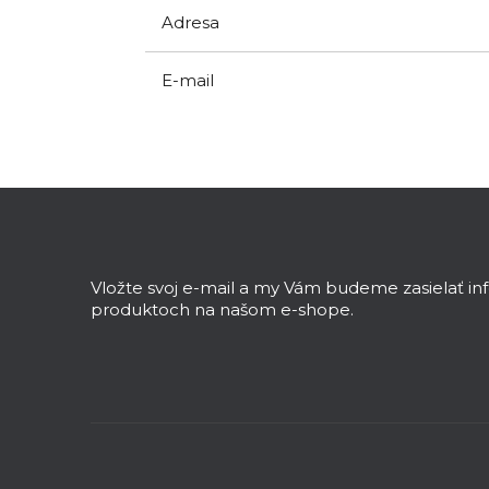
Adresa
E-mail
Z
á
p
ä
Vložte svoj e-mail a my Vám budeme zasielať i
t
produktoch na našom e-shope.
i
e