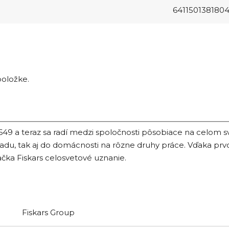
641150138180
položke.
649 a teraz sa radí medzi spoločnosti pôsobiace na celom s
du, tak aj do domácnosti na rôzne druhy práce. Vďaka prvot
ačka Fiskars celosvetové uznanie.
Fiskars Group