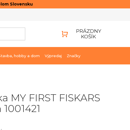
elom Slovensku
ONTAKTY
PRIHLÁSENIE
PRÁZDNY
KOŠÍK
NÁKUPNÝ
KOŠÍK
Stavba, hobby a dom
Výpredaj
Značky
ka MY FIRST FISKARS
 1001421