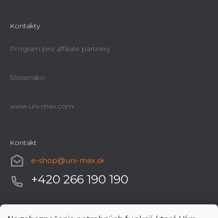
Kontakty
Program pro affiliate partnery
Slovensko
www.uni-max.com
Kontakt
e-shop
@
uni-max.sk
+420 266 190 190