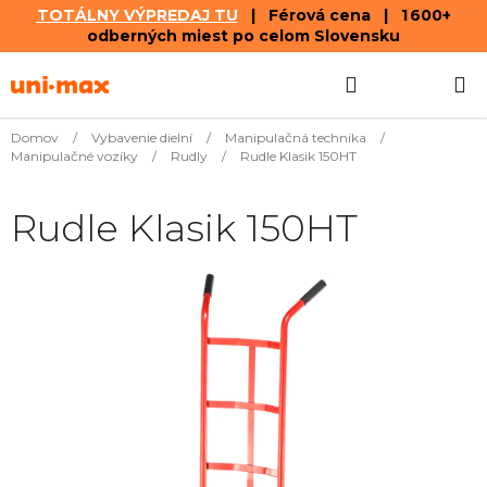
TOTÁLNY VÝPREDAJ TU
| Férová cena | 1 600+
odberných miest po celom Slovensku
Prejsť
Hľadať
NÁKUP
na
obsah
KOŠÍK
Domov
/
Vybavenie dielní
/
Manipulačná technika
/
Manipulačné vozíky
/
Rudly
/
Rudle Klasik 150HT
Rudle Klasik 150HT