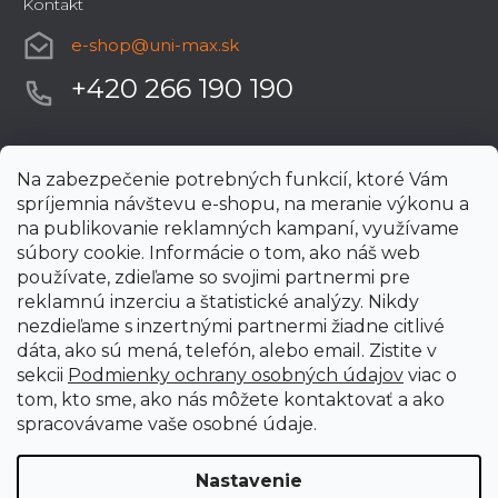
Kontakt
e-shop
@
uni-max.sk
+420 266 190 190
Na zabezpečenie potrebných funkcií, ktoré Vám
spríjemnia návštevu e-shopu, na meranie výkonu a
na publikovanie reklamných kampaní, využívame
súbory cookie. Informácie o tom, ako náš web
používate, zdieľame so svojimi partnermi pre
reklamnú inzerciu a štatistické analýzy. Nikdy
nezdieľame s inzertnými partnermi žiadne citlivé
dáta, ako sú mená, telefón, alebo email. Zistite v
sekcii
Podmienky ochrany osobných údajov
viac o
tom, kto sme, ako nás môžete kontaktovať a ako
spracovávame vaše osobné údaje.
Nastavenie
Vytvoril Shoptet Premium