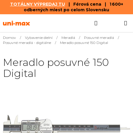
TOTÁLNY VÝPREDAJ TU
| Férová cena | 1 600+
odberných miest po celom Slovensku
Prejsť
Hľadať
NÁKUP
na
obsah
KOŠÍK
Domov
/
Vybavenie dielní
/
Meradlá
/
Posuvné meradlá
/
Posuvné meradlá - digitálne
/
Meradlo posuvné 150 Digital
Meradlo posuvné 150
Digital