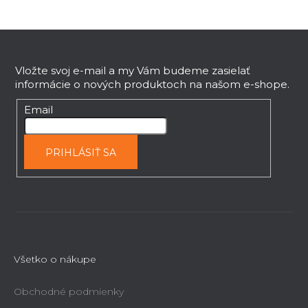
Z
á
p
Vložte svoj e-mail a my Vám budeme zasielať
informácie o nových produktoch na našom e-shope.
ä
t
Email
i
e
PRIHLÁSIŤ SA
Všetko o nákupe
Obchodné podmienky