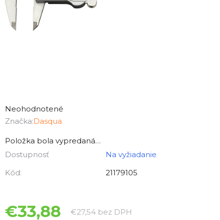
Priemerné
hodnotenie
Neohodnotené
produktu
Značka:
Dasqua
je
Položka bola vypredaná…
0,0
Dostupnosť
Na vyžiadanie
z
5
Kód:
21179105
hviezdičiek.
€33,88
Jednotková cena:
€27,54 bez DPH