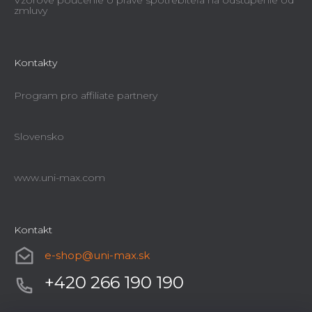
Vzorové poučenie o práve spotrebiteľa na odstúpenie od
zmluvy
Kontakty
Program pro affiliate partnery
Slovensko
www.uni-max.com
Kontakt
e-shop
@
uni-max.sk
+420 266 190 190