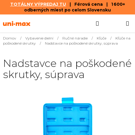
TOTÁLNY VÝPREDAJ TU
| Férová cena | 1 600+
odberných miest po celom Slovensku
Prejsť
Hľadať
NÁKUP
na
obsah
KOŠÍK
Domov
/
Vybavenie dielní
/
Ručné náradie
/
Kľúče
/
Kľúče na
poškodené skrutky
/
Nadstavce na poškodené skrutky, súprava
Nadstavce na poškodené
skrutky, súprava