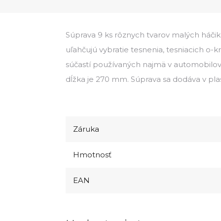
Súprava 9 ks rôznych tvarov malých háčik
uľahčujú vybratie tesnenia, tesniacich o-kr
súčastí používaných najmä v automobilo
dĺžka je 270 mm. Súprava sa dodáva v pl
Záruka
Hmotnosť
EAN