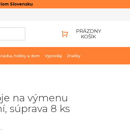
elom Slovensku
ONTAKTY
PRIHLÁSENIE
PRÁZDNY
KOŠÍK
NÁKUPNÝ
KOŠÍK
Stavba, hobby a dom
Výpredaj
Značky
oje na výmenu
í, súprava 8 ks