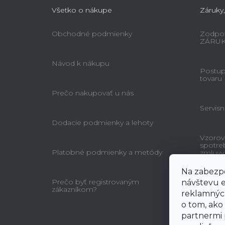
Všetko o nákupe
Záruky,
Obchodné podmienky
Zodpov
ZÁRU
Návod k nákupu
Postup 
tovaru
Prečo nakupovať u nás
Servisn
Dodacie podmienky a lehoty
Vzorov
spotre
Platobné podmienky a metódy
zmluvy
Na zabezpe
Prečo byť registrovaným
návštevu e
zákazníkom?
reklamných
o tom, ako
partnermi 