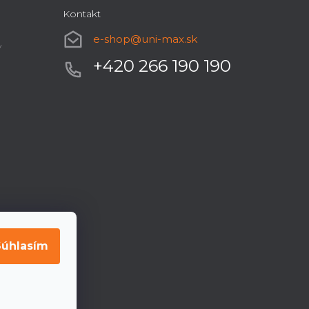
Kontakt
e-shop
@
uni-max.sk
y
+420 266 190 190
Súhlasím