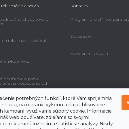
 reklamácie a servis
Kontakty
ednosť za chyby tovaru -
Program pro affiliate partner
KA
Slovensko
pri reklamácii a vrátení
www.uni-max.com
é služby a ceny
é poučenie o práve
biteľa na odstúpenie od
čenie potrebných funkcií, ktoré Vám spríjemnia
-shopu, na meranie výkonu a na publikovanie
 kampaní, využívame súbory cookie. Informácie
 náš web používate, zdieľame so svojimi
pre reklamnú inzerciu a štatistické analýzy. Nikdy