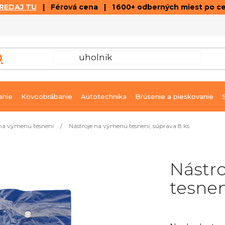
REDAJ TU
| Férová cena | 1 600+ odberných miest po c
VÝPREDAJ
GALÉRIA ČLÁNKOV A VIDEÍ
K
anie
Kovoobrábanie
Autotechnika
Brúsenie a pieskovanie
 na výmenu tesnení
/
Nástroje na výmenu tesnení, súprava 8 ks
Nástr
tesnen
Priemerné