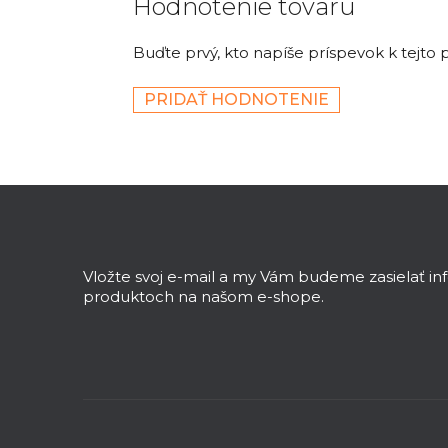
Hodnotenie tovaru
Buďte prvý, kto napíše príspevok k tejto 
PRIDAŤ HODNOTENIE
Z
á
p
ä
Vložte svoj e-mail a my Vám budeme zasielať i
t
produktoch na našom e-shope.
i
e