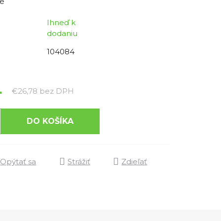
é
Ihneď k
dodaniu
104084
4
Jednotková cena:
€26,78 bez DPH
DO KOŠÍKA
Opýtať sa
Strážiť
Zdieľať