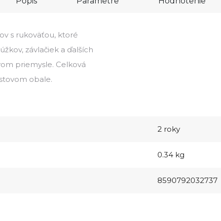
Popis
Parametre
Hodnotenie
ov s rukoväťou, ktoré
úžkov, závlačiek a ďalších
vom priemysle. Celková
astovom obale.
2 roky
0.34 kg
8590792032737