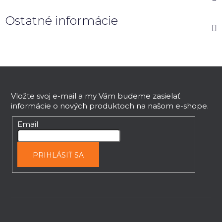
Ostatné informácie
Z
á
p
Vložte svoj e-mail a my Vám budeme zasielať
informácie o nových produktoch na našom e-shope.
ä
t
Email
i
e
PRIHLÁSIŤ SA