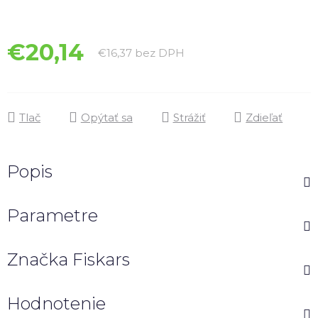
hviezdičiek.
€20,14
Jednotková cena:
€16,37 bez DPH
Tlač
Opýtať sa
Strážiť
Zdieľať
Popis
Parametre
Značka
Fiskars
Hodnotenie