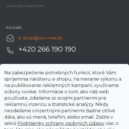
www.uni-max.com
Kontakt
e-shop
@
uni-max.sk
+420 266 190 190
Na zabezpečenie potrebných funkcií, ktoré Vám
spríjemnia návštevu e-shopu, na meranie výkonu a
na publikovanie reklamných kampaní, využívame
súbory cookie. Informácie o tom, ako náš web
používate, zdieľame so svojimi partnermi pre
reklamnú inzerciu a štatistické analýzy. Nikdy
nezdieľame s inzertnými partnermi žiadne citlivé
dáta, ako sú mená, telefón, alebo email. Zistite v
sekcii
Podmienky ochrany osobných údajov
viac o