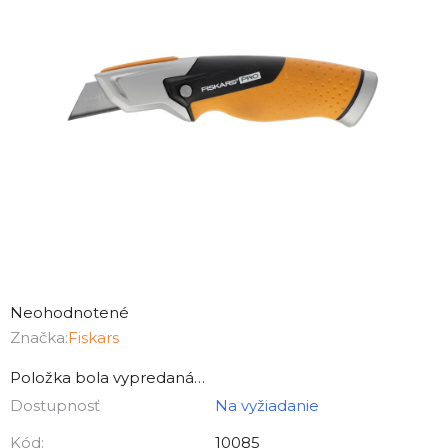
Priemerné
hodnotenie
Neohodnotené
produktu
Značka:
Fiskars
je
Položka bola vypredaná…
0,0
Dostupnosť
Na vyžiadanie
z
5
Kód:
10085