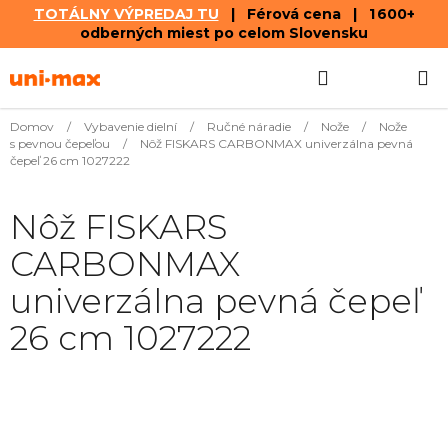
TOTÁLNY VÝPREDAJ TU
| Férová cena | 1 600+
odberných miest po celom Slovensku
Prejsť
Hľadať
NÁKUP
na
obsah
KOŠÍK
Domov
/
Vybavenie dielní
/
Ručné náradie
/
Nože
/
Nože
s pevnou čepeľou
/
Nôž FISKARS CARBONMAX univerzálna pevná
čepeľ 26 cm 1027222
Nôž FISKARS
CARBONMAX
univerzálna pevná čepeľ
26 cm 1027222