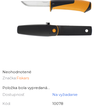
Priemerné
hodnotenie
Neohodnotené
produktu
Značka:
Fiskars
je
Položka bola vypredaná…
0,0
Dostupnosť
Na vyžiadanie
z
5
Kód:
10078
hviezdičiek.