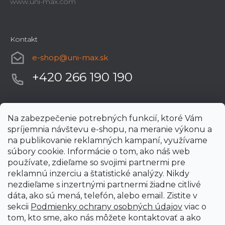
www.uni-max.com
Kontakt
e-shop
@
uni-max.sk
+420 266 190 190
Na zabezpečenie potrebných funkcií, ktoré Vám
spríjemnia návštevu e-shopu, na meranie výkonu a
na publikovanie reklamných kampaní, využívame
súbory cookie. Informácie o tom, ako náš web
používate, zdieľame so svojimi partnermi pre
reklamnú inzerciu a štatistické analýzy. Nikdy
nezdieľame s inzertnými partnermi žiadne citlivé
dáta, ako sú mená, telefón, alebo email. Zistite v
sekcii
Podmienky ochrany osobných údajov
viac o
tom, kto sme, ako nás môžete kontaktovať a ako