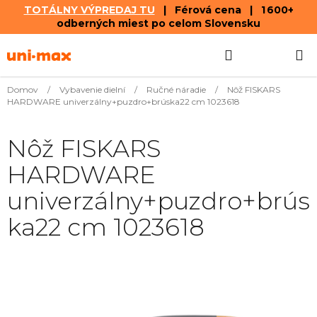
TOTÁLNY VÝPREDAJ TU
| Férová cena | 1 600+
odberných miest po celom Slovensku
Prejsť
Hľadať
NÁKUP
na
obsah
KOŠÍK
Domov
/
Vybavenie dielní
/
Ručné náradie
/
Nôž FISKARS
HARDWARE univerzálny+puzdro+brúska22 cm 1023618
Nôž FISKARS
HARDWARE
univerzálny+puzdro+brús
ka22 cm 1023618