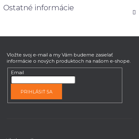
Ostatné informácie
Z
á
p
Vložte svoj e-mail a my Vám budeme zasielať
informácie o nových produktoch na našom e-shope.
ä
t
Email
i
e
PRIHLÁSIŤ SA