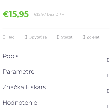
€15,95
Jednotková cena:
€12,97 bez DPH
Tlač
Opýtať sa
Strážiť
Zdieľať
Popis
Parametre
Značka
Fiskars
Hodnotenie