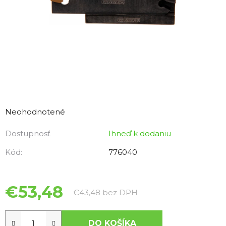
Priemerné
hodnotenie
Neohodnotené
produktu
Dostupnosť
Ihneď k dodaniu
je
0,0
Kód:
776040
z
5
hviezdičiek.
€53,48
Jednotková cena:
€43,48 bez DPH
DO KOŠÍKA