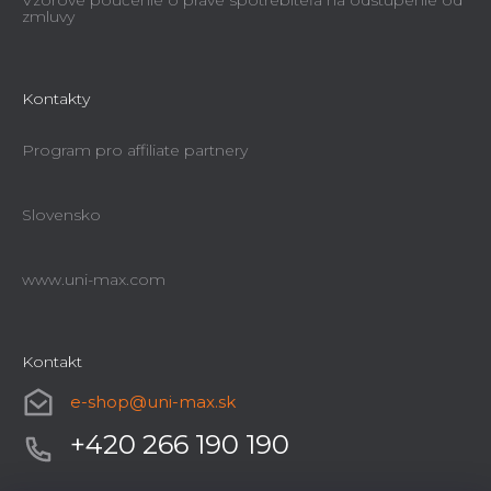
Vzorové poučenie o práve spotrebiteľa na odstúpenie od
zmluvy
Kontakty
Program pro affiliate partnery
Slovensko
www.uni-max.com
Kontakt
e-shop
@
uni-max.sk
+420 266 190 190