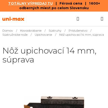
TOTÁLNY VÝPREDAJ TU
| Férová cena | 1 600+
odberných miest po celom Slovensku
Prejsť
Hľadať
NÁKUP
na
obsah
KOŠÍK
Domov
/
Kovoobrábanie
/
Sústruhy
/
Príslušenstvo
/
Sústružnícke nože
/
Upichovanie
/
Nôž upichovací 14 mm, súprava
Nôž upichovací 14 mm,
súprava