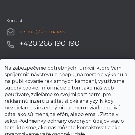
Kontakt
e-shop
@
uni-max.sk
+420 266 190 190
Na zabezpečenie potrebných funkcií, ktoré Vám
spríjemnia návštevu e-shopu, na meranie výkonu a
na publikovanie reklamných kampaní, využívame
súbory cookie. Informácie o tom, ako náš web
používate, zdieľame so svojimi partnermi pre
reklamnú inzerciu a štatistické analýzy. Nikdy
nezdieľame s inzertnými partnermi žiadne citlivé
dáta, ako sú mená, telefón, alebo email. Zistite v
sekcii
Podmienky ochrany osobných údajov
viac o
tom, kto sme, ako nás môžete kontaktovať a ako
spracovávame vaše osobné údaje.