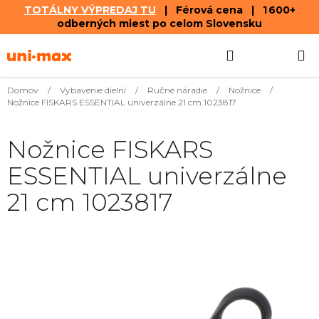
TOTÁLNY VÝPREDAJ TU
| Férová cena | 1 600+
odberných miest po celom Slovensku
Prejsť
Hľadať
NÁKUP
na
obsah
KOŠÍK
Domov
/
Vybavenie dielní
/
Ručné náradie
/
Nožnice
/
Nožnice FISKARS ESSENTIAL univerzálne 21 cm 1023817
Nožnice FISKARS
ESSENTIAL univerzálne
21 cm 1023817