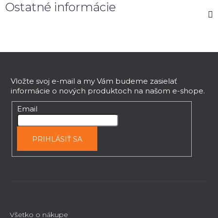
Ostatné informácie
Z
á
p
Vložte svoj e-mail a my Vám budeme zasielať
informácie o nových produktoch na našom e-shope.
ä
t
Email
i
e
PRIHLÁSIŤ SA
Všetko o nákupe