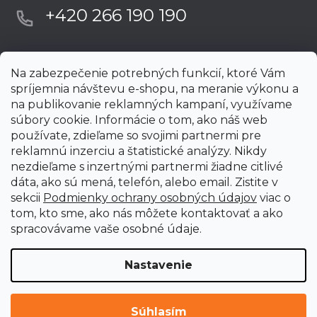
+420 266 190 190
Na zabezpečenie potrebných funkcií, ktoré Vám
spríjemnia návštevu e-shopu, na meranie výkonu a
na publikovanie reklamných kampaní, využívame
súbory cookie. Informácie o tom, ako náš web
používate, zdieľame so svojimi partnermi pre
reklamnú inzerciu a štatistické analýzy. Nikdy
nezdieľame s inzertnými partnermi žiadne citlivé
dáta, ako sú mená, telefón, alebo email. Zistite v
sekcii
Podmienky ochrany osobných údajov
viac o
tom, kto sme, ako nás môžete kontaktovať a ako
spracovávame vaše osobné údaje.
Nastavenie
Vytvoril Shoptet Premium
Copyright 2026
uni-max.sk
. Všetky práva vyhradené.
Upraviť
Súhlasím
nastavenie cookies