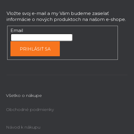
r
á
v
p
Vložte svoj e-mail a my Vám budeme zasielať
k
informácie o nových produktoch na našom e-shope.
ä
y
t
Email
v
i
ý
e
p
PRIHLÁSIŤ SA
i
s
u
Všetko o nákupe
Obchodné podmienky
Návod k nákupu