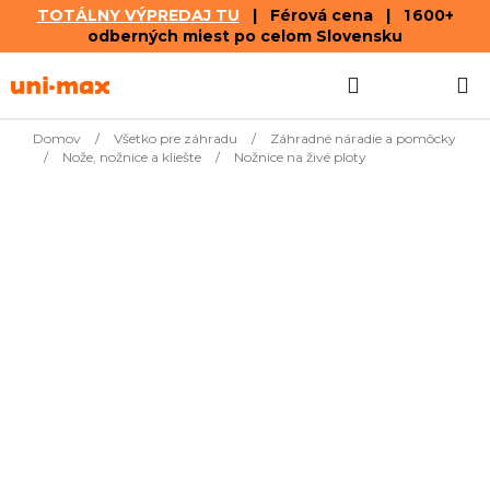
TOTÁLNY VÝPREDAJ TU
| Férová cena | 1 600+
odberných miest po celom Slovensku
Prejsť
Hľadať
NÁKUP
na
obsah
KOŠÍK
Domov
/
Všetko pre záhradu
/
Záhradné náradie a pomôcky
/
Nože, nožnice a kliešte
/
Nožnice na živé ploty
Najpredávanejšie
€75,92
Nožnice na živý plot