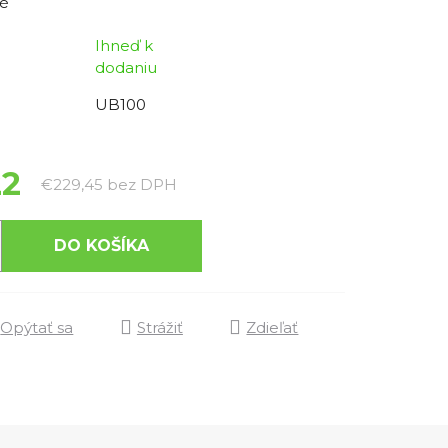
é
Ihneď k
dodaniu
UB100
22
Jednotková cena:
€229,45 bez DPH
DO KOŠÍKA
Opýtať sa
Strážiť
Zdieľať