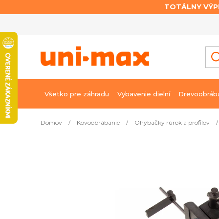
TOTÁLNY VÝP
Prejsť
na
obsah
Všetko pre záhradu
Vybavenie dielní
Drevoobráb
Domov
/
Kovoobrábanie
/
Ohýbačky rúrok a profilov
/