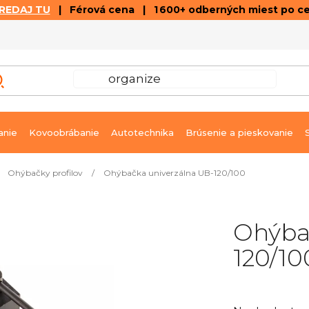
REDAJ TU
| Férová cena | 1 600+ odberných miest po c
VÝPREDAJ
GALÉRIA ČLÁNKOV A VIDEÍ
K
anie
Kovoobrábanie
Autotechnika
Brúsenie a pieskovanie
Ohýbačky profilov
/
Ohýbačka univerzálna UB-120/100
Ohýba
120/10
Priemerné