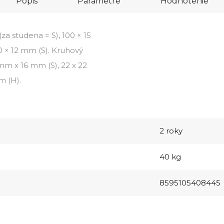
Popis
Parametre
Hodnotenie
za studena = S), 100 × 15
0 × 12 mm (S). Kruhový
 mm x 16 mm (S), 22 x 22
m (H).
2 roky
40 kg
8595105408445