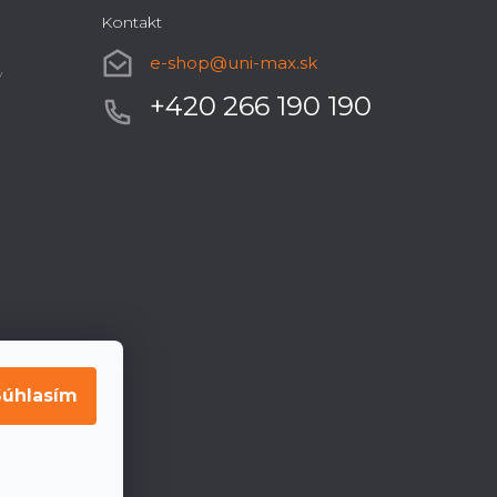
Kontakt
e-shop
@
uni-max.sk
y
+420 266 190 190
Súhlasím