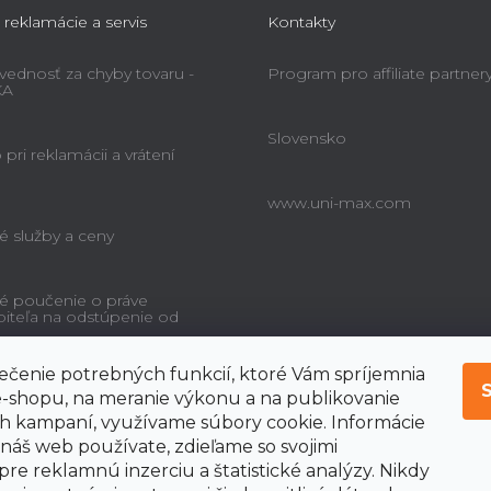
 reklamácie a servis
Kontakty
ednosť za chyby tovaru -
Program pro affiliate partner
KA
Slovensko
pri reklamácii a vrátení
www.uni-max.com
é služby a ceny
é poučenie o práve
biteľa na odstúpenie od
čenie potrebných funkcií, ktoré Vám spríjemnia
-shopu, na meranie výkonu a na publikovanie
 kampaní, využívame súbory cookie. Informácie
 náš web používate, zdieľame so svojimi
pre reklamnú inzerciu a štatistické analýzy. Nikdy