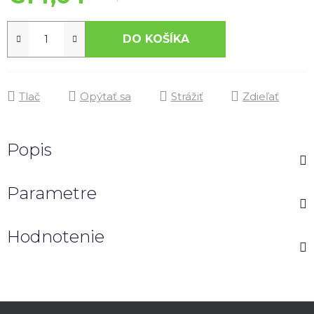
DO KOŠÍKA
Tlač
Opýtať sa
Strážiť
Zdieľať
Popis
Parametre
Hodnotenie
Z