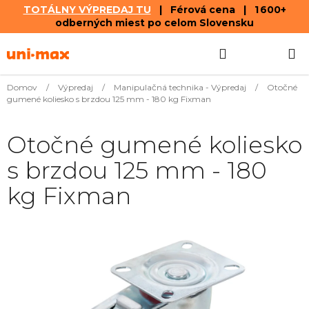
TOTÁLNY VÝPREDAJ TU
| Férová cena | 1 600+
odberných miest po celom Slovensku
Prejsť
Hľadať
NÁKUP
na
obsah
KOŠÍK
Domov
/
Výpredaj
/
Manipulačná technika - Výpredaj
/
Otočné
gumené koliesko s brzdou 125 mm - 180 kg Fixman
Otočné gumené koliesko
s brzdou 125 mm - 180
kg Fixman