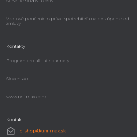
Servisné služby a ceny
Vzorové poučenie o práve spotrebiteľa na odstúpenie od
zmluvy
Kontakty
Program pro affiliate partnery
Slovensko
www.uni-max.com
Kontakt
e-shop
@
uni-max.sk