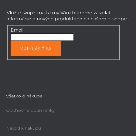
á
p
Vložte svoj e-mail a my Vám budeme zasielať
informácie o nových produktoch na našom e-shope.
ä
t
Email
i
e
PRIHLÁSIŤ SA
Všetko o nákupe
Obchodné podmienky
Návod k nákupu