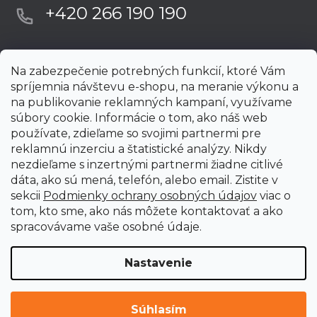
+420 266 190 190
Na zabezpečenie potrebných funkcií, ktoré Vám
spríjemnia návštevu e-shopu, na meranie výkonu a
na publikovanie reklamných kampaní, využívame
súbory cookie. Informácie o tom, ako náš web
používate, zdieľame so svojimi partnermi pre
reklamnú inzerciu a štatistické analýzy. Nikdy
nezdieľame s inzertnými partnermi žiadne citlivé
dáta, ako sú mená, telefón, alebo email. Zistite v
sekcii
Podmienky ochrany osobných údajov
viac o
tom, kto sme, ako nás môžete kontaktovať a ako
spracovávame vaše osobné údaje.
Nastavenie
Vytvoril Shoptet Premium
Copyright 2026
uni-max.sk
. Všetky práva vyhradené.
Upraviť
Súhlasím
nastavenie cookies