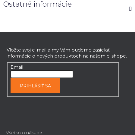
Ostatné informácie
Z
á
p
Vložte svoj e-mail a my Vám budeme zasielať
informácie o nových produktoch na našom e-shope.
ä
t
Email
i
e
PRIHLÁSIŤ SA
Všetko o nákupe