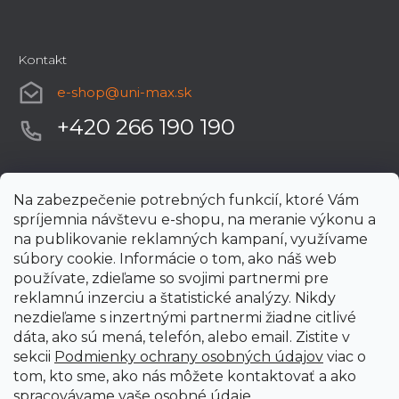
Kontakt
e-shop
@
uni-max.sk
+420 266 190 190
Na zabezpečenie potrebných funkcií, ktoré Vám
spríjemnia návštevu e-shopu, na meranie výkonu a
na publikovanie reklamných kampaní, využívame
súbory cookie. Informácie o tom, ako náš web
používate, zdieľame so svojimi partnermi pre
reklamnú inzerciu a štatistické analýzy. Nikdy
nezdieľame s inzertnými partnermi žiadne citlivé
dáta, ako sú mená, telefón, alebo email. Zistite v
sekcii
Podmienky ochrany osobných údajov
viac o
tom, kto sme, ako nás môžete kontaktovať a ako
spracovávame vaše osobné údaje.