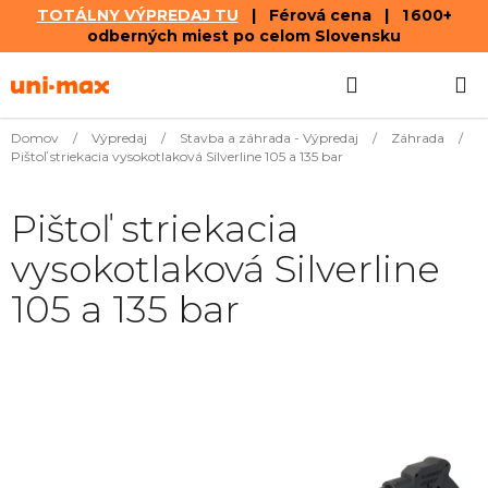
TOTÁLNY VÝPREDAJ TU
| Férová cena | 1 600+
odberných miest po celom Slovensku
Prejsť
Hľadať
NÁKUP
na
obsah
KOŠÍK
Domov
/
Výpredaj
/
Stavba a záhrada - Výpredaj
/
Záhrada
/
Pištoľ striekacia vysokotlaková Silverline 105 a 135 bar
Pištoľ striekacia
vysokotlaková Silverline
105 a 135 bar