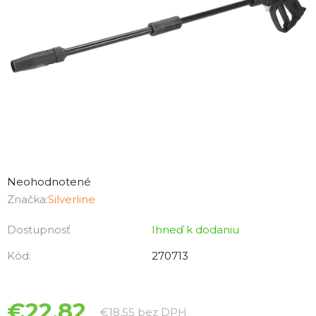
Priemerné
hodnotenie
Neohodnotené
produktu
Značka:
Silverline
je
Dostupnosť
Ihneď k dodaniu
0,0
z
Kód:
270713
5
hviezdičiek.
€22,82
Jednotková cena:
€18,55 bez DPH