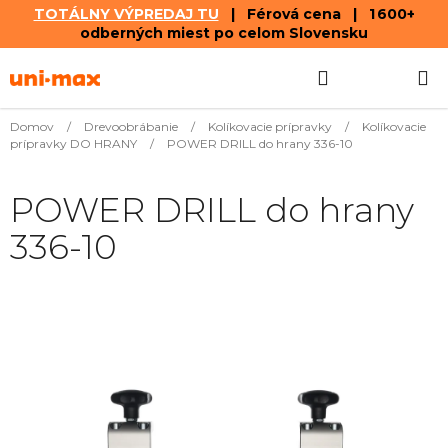
TOTÁLNY VÝPREDAJ TU
| Férová cena | 1 600+
odberných miest po celom Slovensku
Prejsť
Hľadať
NÁKUP
na
obsah
KOŠÍK
Domov
/
Drevoobrábanie
/
Kolíkovacie prípravky
/
Kolíkovacie
prípravky DO HRANY
/
POWER DRILL do hrany 336-10
POWER DRILL do hrany
336-10