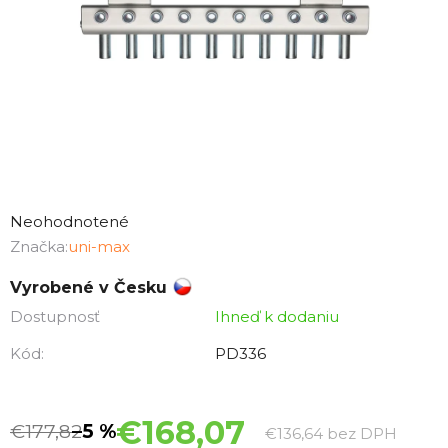
Priemerné
hodnotenie
Neohodnotené
produktu
Značka:
uni-max
je
Vyrobené v Česku
0,0
Dostupnosť
Ihneď k dodaniu
z
5
Kód:
PD336
hviezdičiek.
€168,07
€177,82
–5 %
Jednot
€136,64 bez DPH