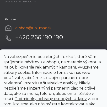
www.uni-max.com
Kontakt
e-shop
@
uni-max.sk
+420 266 190 190
Na zabezpečenie potrebných funkcií, ktoré Vám
spríjemnia návštevu e-shopu, na meranie výkonu a
na publikovanie reklamných kampaní, využívame
súbory cookie. Informácie o tom, ako náš web
používate, zdieľame so svojimi partnermi pre
reklamnú inzerciu a štatistické analýzy. Nikdy
nezdieľame s inzertnými partnermi žiadne citlivé
dáta, ako sú mená, telefón, alebo email. Zistite v
sekcii
Podmienky ochrany osobných údajov
viac o
tom, kto sme, ako nás môžete kontaktovať a ako