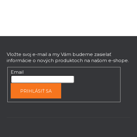
Z
á
p
Vložte svoj e-mail a my Vám budeme zasielať
informácie o nových produktoch na našom e-shope.
ä
t
Email
i
e
PRIHLÁSIŤ SA