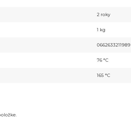
2 roky
1 kg
0662633211989
76 °C
165 °C
položke.