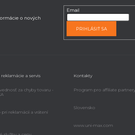
Email
nformácie o nových
PRIHLÁSIŤ SA
 reklamácie a servis
Kontakty
ednosť za chyby tovaru -
Program pro affiliate partner
KA
Slovensko
pri reklamácii a vrátení
www.uni-max.com
é služby a ceny