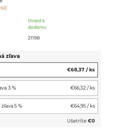
é
INE
Ihneď k
dodaniu
21198
á zľava
€68,37
/ ks
ľava 3 %
€66,32
/ ks
= zľava 5 %
€64,95
/ ks
Ušetríte
€0