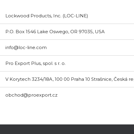
Lockwood Products, Inc. (LOC-LINE)
P.O. Box 1546 Lake Oswego, OR 97035, USA
info@loc-line.com
Pro Export Plus, spol. s r. o.
V Korytech 3234/18A, 100 00 Praha 10 Strašnice, Česká r
obchod@proexport.cz