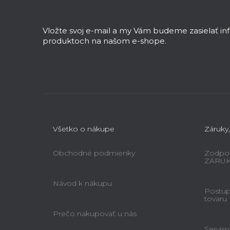
á
p
ä
Vložte svoj e-mail a my Vám budeme zasielať i
t
produktoch na našom e-shope.
i
e
Všetko o nákupe
Záruky,
Obchodné podmienky
Zodpov
ZÁRU
Návod k nákupu
Postup 
tovaru
Prečo nakupovať u nás
Servisn