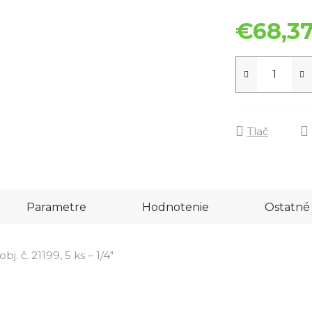
€68,3
Tlač
Parametre
Hodnotenie
Ostatné 
j. č. 21199, 5 ks – 1/4"