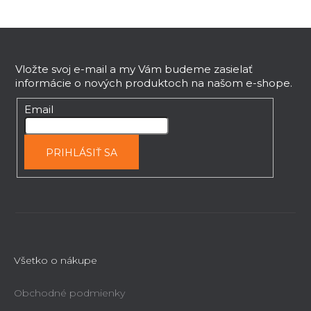
Z
á
p
Vložte svoj e-mail a my Vám budeme zasielať
informácie o nových produktoch na našom e-shope.
ä
t
Email
i
e
PRIHLÁSIŤ SA
Všetko o nákupe
Obchodné podmienky