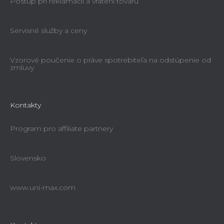
Postup pri reklamácii a vrátení tovaru
Servisné služby a ceny
Vzorové poučenie o práve spotrebiteľa na odstúpenie od
zmluvy
Kontakty
Program pro affiliate partnery
Slovensko
www.uni-max.com