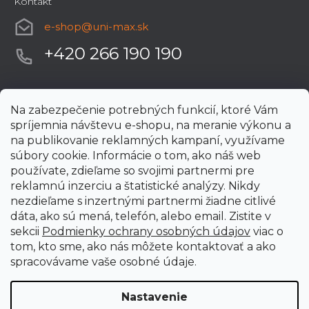
Kontakt
e-shop
@
uni-max.sk
+420 266 190 190
Na zabezpečenie potrebných funkcií, ktoré Vám
spríjemnia návštevu e-shopu, na meranie výkonu a
na publikovanie reklamných kampaní, využívame
súbory cookie. Informácie o tom, ako náš web
používate, zdieľame so svojimi partnermi pre
reklamnú inzerciu a štatistické analýzy. Nikdy
nezdieľame s inzertnými partnermi žiadne citlivé
dáta, ako sú mená, telefón, alebo email. Zistite v
sekcii
Podmienky ochrany osobných údajov
viac o
tom, kto sme, ako nás môžete kontaktovať a ako
spracovávame vaše osobné údaje.
Nastavenie
Vytvoril Shoptet Premium