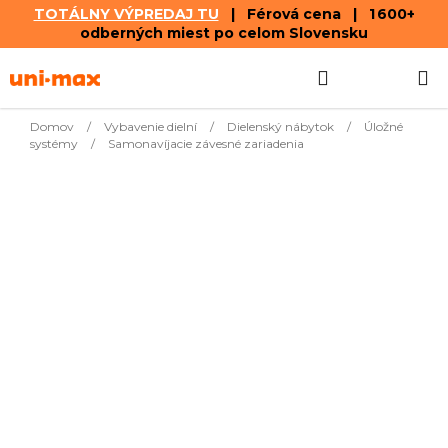
TOTÁLNY VÝPREDAJ TU
| Férová cena | 1 600+
odberných miest po celom Slovensku
Prejsť
Hľadať
NÁKUP
na
obsah
KOŠÍK
Domov
/
Vybavenie dielní
/
Dielenský nábytok
/
Úložné
systémy
/
Samonavíjacie závesné zariadenia