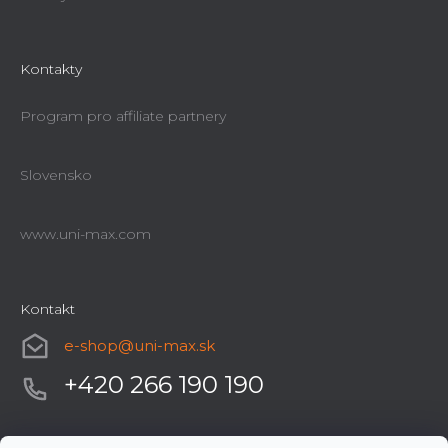
Kontakty
Program pro affiliate partnery
Slovensko
www.uni-max.com
Kontakt
e-shop
@
uni-max.sk
+420 266 190 190