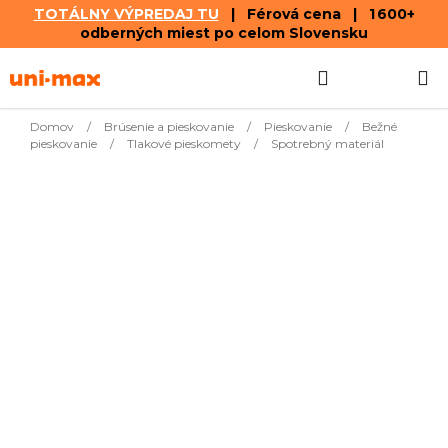
TOTÁLNY VÝPREDAJ TU
| Férová cena | 1 600+
odberných miest po celom Slovensku
Prejsť
Hľadať
NÁKUP
na
obsah
KOŠÍK
Domov
/
Brúsenie a pieskovanie
/
Pieskovanie
/
Bežné
pieskovanie
/
Tlakové pieskomety
/
Spotrebný materiál
Produkty ešte len pripravujeme.