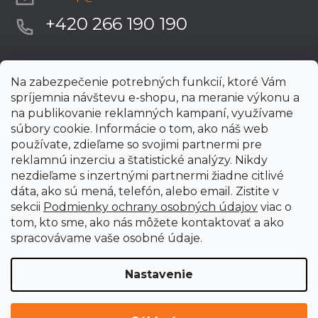
+420 266 190 190
Na zabezpečenie potrebných funkcií, ktoré Vám
spríjemnia návštevu e-shopu, na meranie výkonu a
na publikovanie reklamných kampaní, využívame
súbory cookie. Informácie o tom, ako náš web
používate, zdieľame so svojimi partnermi pre
reklamnú inzerciu a štatistické analýzy. Nikdy
nezdieľame s inzertnými partnermi žiadne citlivé
dáta, ako sú mená, telefón, alebo email. Zistite v
sekcii
Podmienky ochrany osobných údajov
viac o
tom, kto sme, ako nás môžete kontaktovať a ako
spracovávame vaše osobné údaje.
Nastavenie
Vytvoril Shoptet Premium
Copyright 2026
uni-max.sk
. Všetky práva vyhradené.
Upraviť