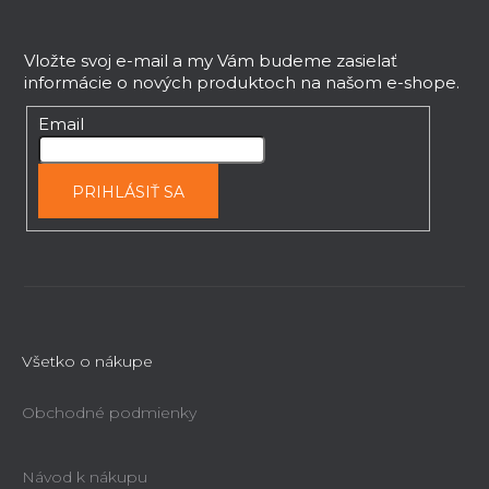
Z
á
p
Vložte svoj e-mail a my Vám budeme zasielať
informácie o nových produktoch na našom e-shope.
ä
t
Email
i
e
PRIHLÁSIŤ SA
Všetko o nákupe
Obchodné podmienky
Návod k nákupu