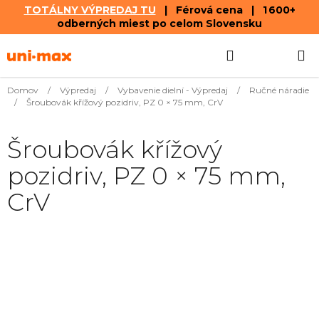
TOTÁLNY VÝPREDAJ TU
| Férová cena | 1 600+
odberných miest po celom Slovensku
Prejsť
Hľadať
NÁKUP
na
obsah
KOŠÍK
Domov
/
Výpredaj
/
Vybavenie dielní - Výpredaj
/
Ručné náradie
/
Šroubovák křížový pozidriv, PZ 0 × 75 mm, CrV
Šroubovák křížový
pozidriv, PZ 0 × 75 mm,
CrV