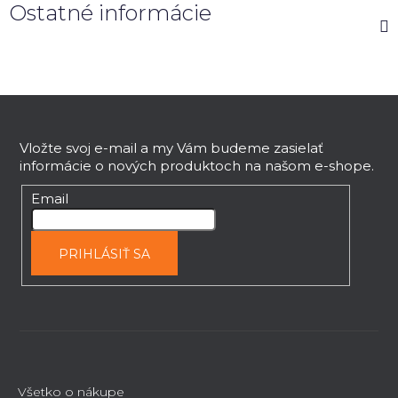
Ostatné informácie
Z
á
p
Vložte svoj e-mail a my Vám budeme zasielať
informácie o nových produktoch na našom e-shope.
ä
t
Email
i
e
PRIHLÁSIŤ SA
Všetko o nákupe