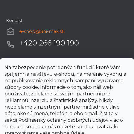
Kontakt
e-shop
@
uni-max.sk
+420 266 190 190
Na zabezpečenie potrebných funkcií, ktoré Vám
spríjemnia návštevu e-shopu, na meranie výkonu a
na publikovanie reklamných kampaní, využívame
súbory cookie. Informácie o tom, ako náš web
používate, zdieľame so svojimi partnermi pre
reklamnú inzerciu a štatistické analýzy. Nikdy
nezdieľame s inzertnými partnermi žiadne citlivé
dáta, ako sú mená, telefón, alebo email. Zistite v
sekcii
Podmienky ochrany osobných údajov
viac o
tom, kto sme, ako nás môžete kontaktovať a ako
spracovávame vaše osobné údaje.