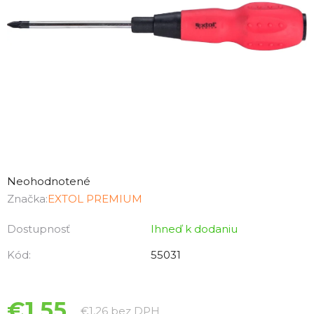
Priemerné
hodnotenie
Neohodnotené
produktu
Značka:
EXTOL PREMIUM
je
Dostupnosť
Ihneď k dodaniu
0,0
z
Kód:
55031
5
hviezdičiek.
€1,55
Jednotková cena:
€1,26 bez DPH