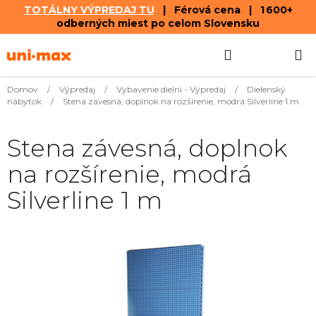
TOTÁLNY VÝPREDAJ TU
| Férová cena | 1 600+
odberných miest po celom Slovensku
Prejsť
Hľadať
NÁKUP
na
obsah
KOŠÍK
Domov
/
Výpredaj
/
Vybavenie dielní - Výpredaj
/
Dielenský
nábytok
/
Stena závesná, doplnok na rozšírenie, modrá Silverline 1 m
Stena závesná, doplnok
na rozšírenie, modrá
Silverline 1 m