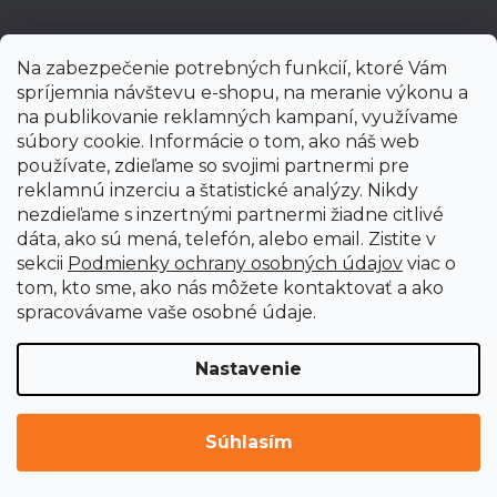
Na zabezpečenie potrebných funkcií, ktoré Vám
spríjemnia návštevu e-shopu, na meranie výkonu a
na publikovanie reklamných kampaní, využívame
súbory cookie. Informácie o tom, ako náš web
používate, zdieľame so svojimi partnermi pre
reklamnú inzerciu a štatistické analýzy. Nikdy
nezdieľame s inzertnými partnermi žiadne citlivé
dáta, ako sú mená, telefón, alebo email. Zistite v
sekcii
Podmienky ochrany osobných údajov
viac o
tom, kto sme, ako nás môžete kontaktovať a ako
spracovávame vaše osobné údaje.
Nastavenie
Vytvoril Shoptet Premium
Copyright 2026
uni-max.sk
. Všetky práva vyhradené.
Upraviť
Súhlasím
nastavenie cookies