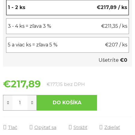
1 - 2 ks
€217,89
/ ks
3 - 4 ks = zľava 3 %
€211,35
/ ks
5 a viac ks = zľava 5 %
€207
/ ks
Ušetríte
€0
€217,89
Jednotková cena:
€177,15 bez DPH
DO KOŠÍKA
Tlač
Opýtať sa
Strážiť
Zdieľať