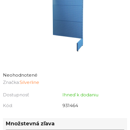
Priemerné
hodnotenie
Neohodnotené
produktu
Značka:
Silverline
je
Dostupnosť
Ihneď k dodaniu
0,0
z
Kód:
931464
5
hviezdičiek.
Množstevná zľava