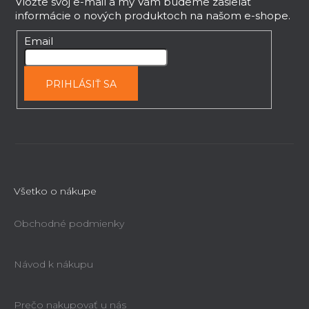
p
Vložte svoj e-mail a my Vám budeme zasielať
informácie o nových produktoch na našom e-shope.
ä
t
Email
i
e
PRIHLÁSIŤ SA
Všetko o nákupe
Obchodné podmienky
Návod k nákupu
Prečo nakupovať u nás