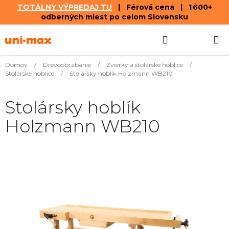
TOTÁLNY VÝPREDAJ TU
| Férová cena | 1 600+
odberných miest po celom Slovensku
Prejsť
Hľadať
NÁKUP
na
obsah
KOŠÍK
Domov
/
Drevoobrábanie
/
Zvierky a stolárske hoblice
/
Stolárske hoblice
/
Stolársky hoblík Holzmann WB210
Stolársky hoblík
Holzmann WB210