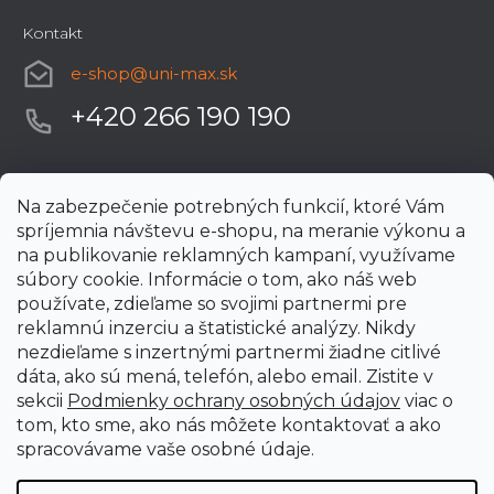
Kontakt
e-shop
@
uni-max.sk
+420 266 190 190
Na zabezpečenie potrebných funkcií, ktoré Vám
spríjemnia návštevu e-shopu, na meranie výkonu a
na publikovanie reklamných kampaní, využívame
súbory cookie. Informácie o tom, ako náš web
používate, zdieľame so svojimi partnermi pre
reklamnú inzerciu a štatistické analýzy. Nikdy
nezdieľame s inzertnými partnermi žiadne citlivé
dáta, ako sú mená, telefón, alebo email. Zistite v
sekcii
Podmienky ochrany osobných údajov
viac o
tom, kto sme, ako nás môžete kontaktovať a ako
spracovávame vaše osobné údaje.