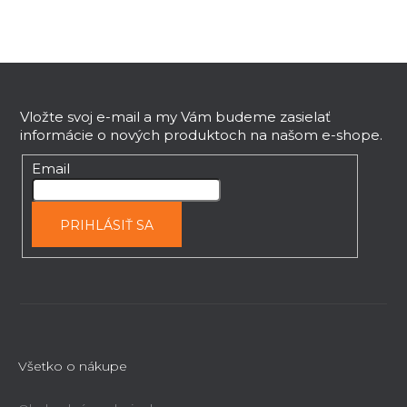
Z
á
p
Vložte svoj e-mail a my Vám budeme zasielať
informácie o nových produktoch na našom e-shope.
ä
t
Email
i
e
PRIHLÁSIŤ SA
Všetko o nákupe