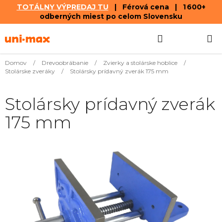
TOTÁLNY VÝPREDAJ TU
| Férová cena | 1 600+
odberných miest po celom Slovensku
Prejsť
Hľadať
NÁKUP
na
obsah
KOŠÍK
Domov
/
Drevoobrábanie
/
Zvierky a stolárske hoblice
/
Stolárske zveráky
/
Stolársky prídavný zverák 175 mm
Stolársky prídavný zverák
175 mm