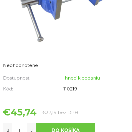
Priemerné
hodnotenie
Neohodnotené
produktu
Dostupnosť
Ihneď k dodaniu
je
0,0
Kód:
110219
z
5
hviezdičiek.
€45,74
Jednotková cena:
€37,19 bez DPH
DO KOŠÍKA