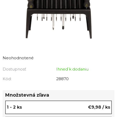
Priemerné
hodnotenie
Neohodnotené
produktu
Dostupnosť
Ihneď k dodaniu
je
0,0
Kód:
28870
z
5
Množstevná zľava
hviezdičiek.
1 - 2 ks
€9,98
/ ks