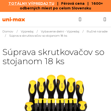
TOTÁLNY VÝPREDAJ TU
| Férová cena | 1 600+
odberných miest po celom Slovensku
Prejsť
Hľadať
NÁKUP
na
obsah
KOŠÍK
Domov
/
Výpredaj
/
Vybavenie dielní - Výpredaj
/
Ručné náradie
/
Súprava skrutkovačov so stojanom 18 ks
Súprava skrutkovačov so
stojanom 18 ks