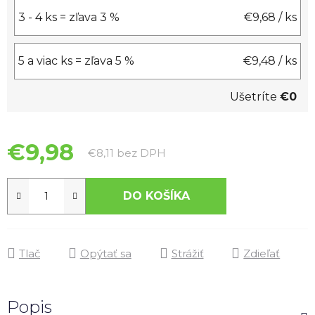
3 - 4 ks = zľava 3 %
€9,68
/ ks
5 a viac ks = zľava 5 %
€9,48
/ ks
Ušetríte
€0
€9,98
Jednotková cena:
€8,11 bez DPH
DO KOŠÍKA
Tlač
Opýtať sa
Strážiť
Zdieľať
Popis