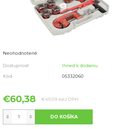
Priemerné
hodnotenie
Neohodnotené
produktu
Dostupnosť
Ihneď k dodaniu
je
0,0
Kód:
05332060
z
5
hviezdičiek.
€60,38
Jednotková cena:
€49,09 bez DPH
DO KOŠÍKA