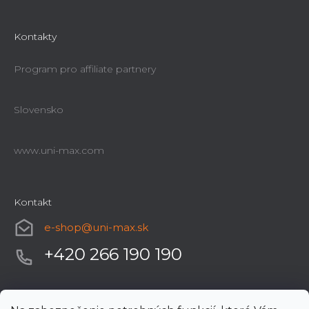
Kontakty
Program pro affiliate partnery
Slovensko
www.uni-max.com
Kontakt
e-shop
@
uni-max.sk
+420 266 190 190