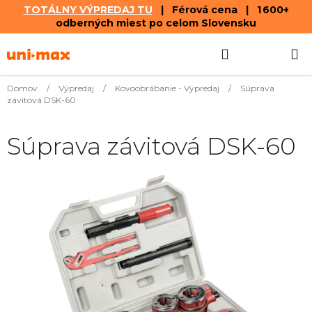
TOTÁLNY VÝPREDAJ TU
| Férová cena | 1 600+
odberných miest po celom Slovensku
Prejsť
Hľadať
NÁKUP
na
obsah
KOŠÍK
Domov
/
Výpredaj
/
Kovoobrábanie - Výpredaj
/
Súprava
závitová DSK-60
Súprava závitová DSK-60