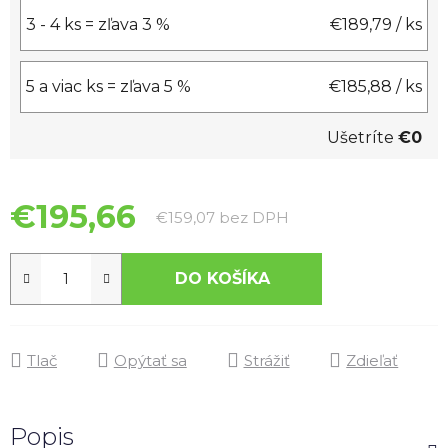
3 - 4 ks = zľava 3 %
€189,79
/ ks
5 a viac ks = zľava 5 %
€185,88
/ ks
Ušetríte
€0
€195,66
Jednotková cena:
€159,07 bez DPH
DO KOŠÍKA
Tlač
Opýtať sa
Strážiť
Zdieľať
Popis