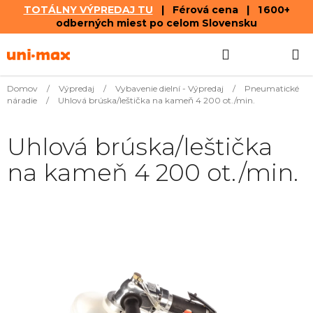
TOTÁLNY VÝPREDAJ TU
| Férová cena | 1 600+
odberných miest po celom Slovensku
Prejsť
Hľadať
NÁKUP
na
obsah
KOŠÍK
Domov
/
Výpredaj
/
Vybavenie dielní - Výpredaj
/
Pneumatické
náradie
/
Uhlová brúska/leštička na kameň 4 200 ot./min.
Uhlová brúska/leštička
na kameň 4 200 ot./min.