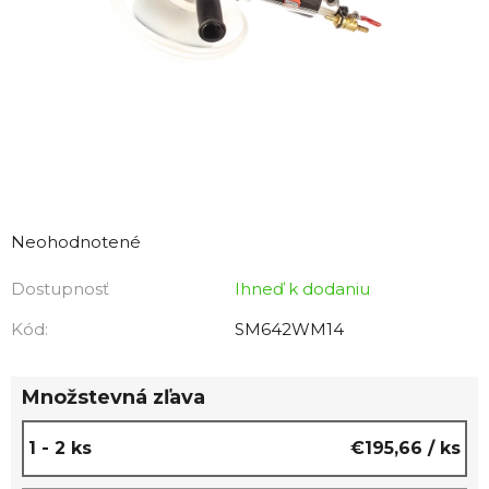
Priemerné
hodnotenie
Neohodnotené
produktu
Dostupnosť
Ihneď k dodaniu
je
0,0
Kód:
SM642WM14
z
5
Množstevná zľava
hviezdičiek.
1 - 2 ks
€195,66
/ ks