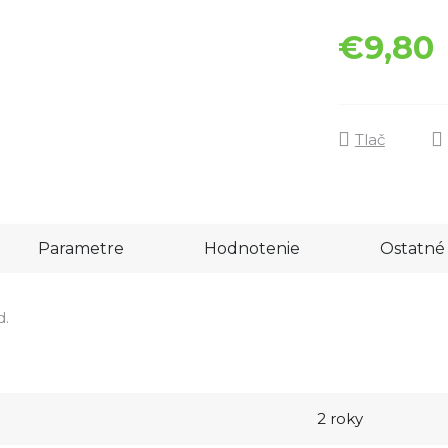
€9,80
Tlač
Parametre
Hodnotenie
Ostatné 
d.
2 roky