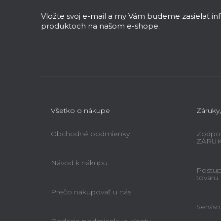
p
ä
Vložte svoj e-mail a my Vám budeme zasielať i
t
produktoch na našom e-shope.
i
e
Všetko o nákupe
Záruky,
Obchodné podmienky
Zodpov
ZÁRU
Návod k nákupu
Postup 
tovaru
Prečo nakupovať u nás
Servisn