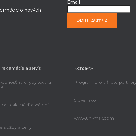
Email
nformácie o nových
PRIHLÁSIŤ SA
 reklamácie a servis
Kontakty
ednosť za chyby tovaru -
Program pro affiliate partner
KA
Slovensko
pri reklamácii a vrátení
www.uni-max.com
é služby a ceny