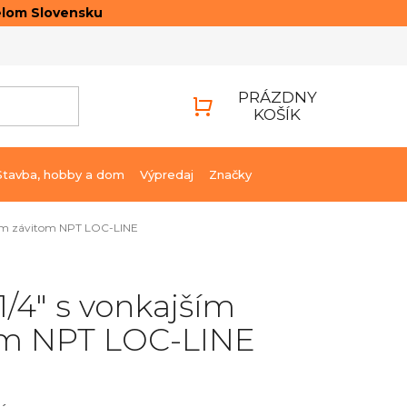
elom Slovensku
ONTAKTY
PRIHLÁSENIE
PRÁZDNY
KOŠÍK
NÁKUPNÝ
KOŠÍK
Stavba, hobby a dom
Výpredaj
Značky
jším závitom NPT LOC-LINE
 1/4" s vonkajším
om NPT LOC-LINE