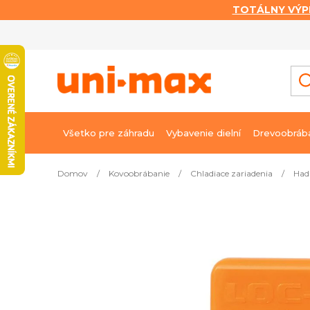
TOTÁLNY VÝP
Prejsť
na
obsah
Všetko pre záhradu
Vybavenie dielní
Drevoobráb
Domov
/
Kovoobrábanie
/
Chladiace zariadenia
/
Had