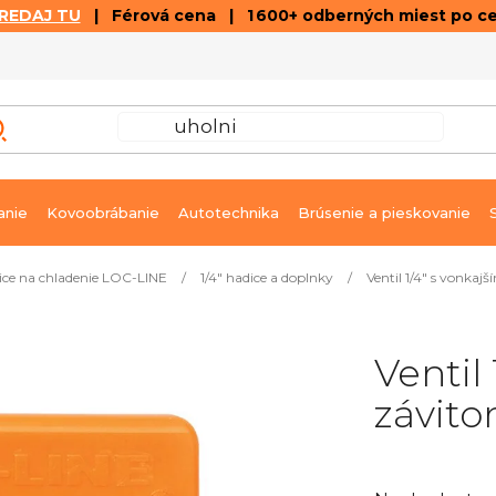
REDAJ TU
| Férová cena | 1 600+ odberných miest po c
VÝPREDAJ
GALÉRIA ČLÁNKOV A VIDEÍ
K
anie
Kovoobrábanie
Autotechnika
Brúsenie a pieskovanie
ice na chladenie LOC-LINE
/
1/4" hadice a doplnky
/
Ventil 1/4" s vonka
Ventil
závit
Priemerné