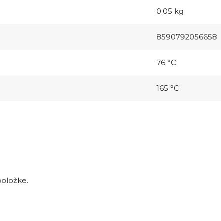
0.05 kg
8590792056658
76 °C
165 °C
položke.