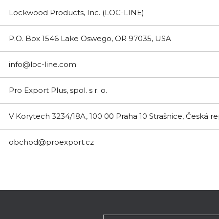
Lockwood Products, Inc. (LOC-LINE)
P.O. Box 1546 Lake Oswego, OR 97035, USA
info@loc-line.com
Pro Export Plus, spol. s r. o.
V Korytech 3234/18A, 100 00 Praha 10 Strašnice, Česká r
obchod@proexport.cz