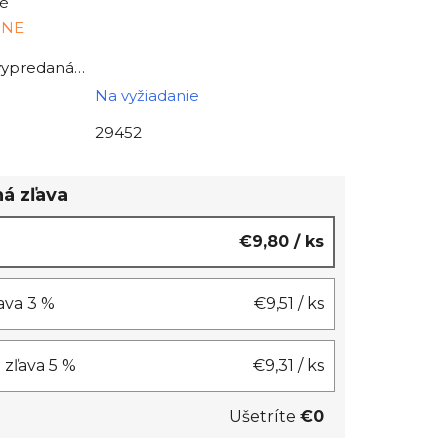
é
INE
 vypredaná…
Na vyžiadanie
29452
á zľava
€9,80
/ ks
ľava 3 %
€9,51
/ ks
= zľava 5 %
€9,31
/ ks
Ušetríte
€0