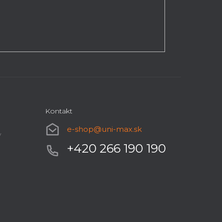
Kontakt
e-shop
@
uni-max.sk
y
+420 266 190 190