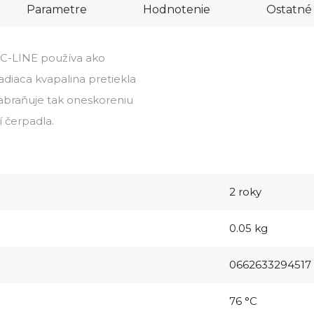
Parametre
Hodnotenie
Ostatné 
LOC-LINE používa ako
diaca kvapalina pretiekla
Zabraňuje tak oneskoreniu
 čerpadla.
2 roky
0.05 kg
0662633294517
76 °C