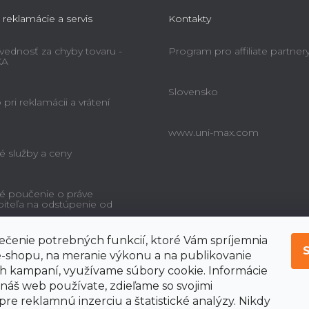
 reklamácie a servis
Kontakty
ednosť za chyby tovaru -
Program pro affiliate partner
KA
Slovensko
pri reklamácii a vrátení
www.uni-max.com
é služby a ceny
é poučenie o práve
biteľa na odstúpenie od
čenie potrebných funkcií, ktoré Vám spríjemnia
-shopu, na meranie výkonu a na publikovanie
 kampaní, využívame súbory cookie. Informácie
 náš web používate, zdieľame so svojimi
pre reklamnú inzerciu a štatistické analýzy. Nikdy