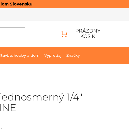
elom Slovensku
ONTAKTY
PRIHLÁSENIE
PRÁZDNY
KOŠÍK
NÁKUPNÝ
KOŠÍK
Stavba, hobby a dom
Výpredaj
Značky
 jednosmerný 1/4"
INE