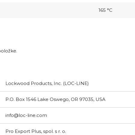
165 °C
položke.
Lockwood Products, Inc. (LOC-LINE)
P.O. Box 1546 Lake Oswego, OR 97035, USA
info@loc-line.com
Pro Export Plus, spol. s r. o.