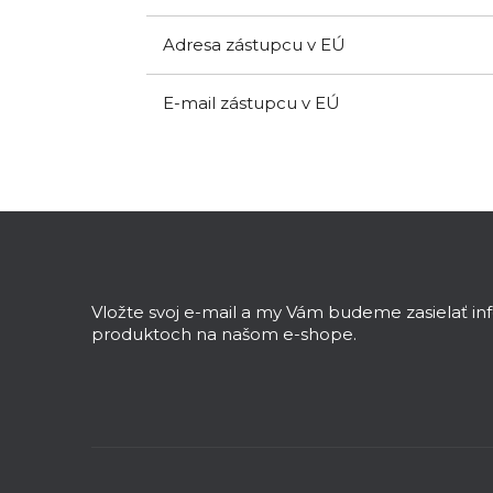
Adresa zástupcu v EÚ
E-mail zástupcu v EÚ
Z
á
p
ä
Vložte svoj e-mail a my Vám budeme zasielať i
t
produktoch na našom e-shope.
i
e