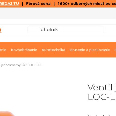
REDAJ TU
| Férová cena | 1 600+ odberných miest po c
VÝPREDAJ
GALÉRIA ČLÁNKOV A VIDEÍ
K
anie
Kovoobrábanie
Autotechnika
Brúsenie a pieskovanie
il jednosmerný 1/4" LOC-LINE
Ventil
LOC-L
Priemerné