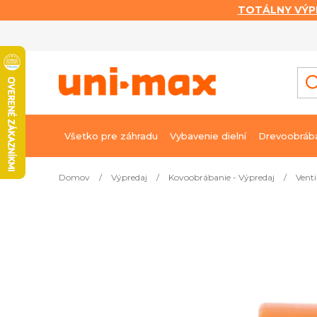
TOTÁLNY VÝP
Prejsť
na
obsah
Všetko pre záhradu
Vybavenie dielní
Drevoobráb
Domov
/
Výpredaj
/
Kovoobrábanie - Výpredaj
/
Vent