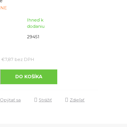
é
INE
Ihneď k
dodaniu
29451
Jednotková cena:
€7,87 bez DPH
DO KOŠÍKA
Opýtať sa
Strážiť
Zdieľať