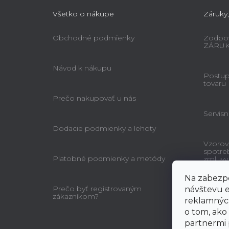
Všetko o nákupe
Záruky,
Obchodné podmienky
Zodpov
ZÁRU
Návod k nákupu
Postup 
tovaru
Prečo nakupovať u nás
Servisn
Dodacie podmienky a lehoty
Vzorov
spotre
Platobné podmienky a metódy
zmluvy
Na zabezpe
Prečo byť registrovaným
návštevu e
zákazníkom?
reklamných
o tom, ako
partnermi 