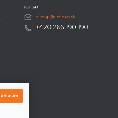
Kontakt
e-shop
@
uni-max.sk
y
+420 266 190 190
Súhlasím